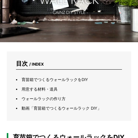
に
サ
ー
モ
カ
メ
ラ
で
測
っ
て
目次
/ INDEX
み
た
育苗箱でつくるウォールラックをDIY
用意する材料・道具
ウォールラックの作り方
動画「育苗箱でつくるウォールラック DIY」
育苗箱でつくるウォールラックをDIY