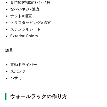
O
育苗箱(中成苗)×1～4枚
R
なべ小ネジ×適宜
ナット×適宜
ユ
ー
トラスタッピング×適宜
ザ
ステンシルシート
ー
/
C
Exterior Colors
U
S
T
道具
O
M
E
電動ドライバー
R
スポンジ
ハサミ
ス
タ
ッ
フ
/
ウォールラックの作り方
C
A