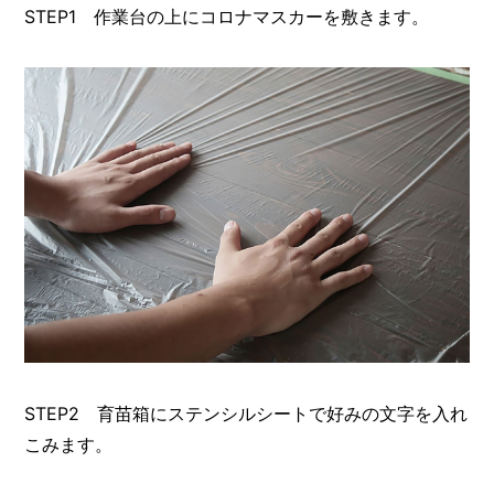
I
STEP1 作業台の上にコロナマスカーを敷きます。
N
Z
-
S
T
A
F
F
STEP2 育苗箱にステンシルシートで好みの文字を入れ
こみます。