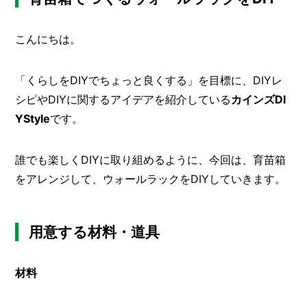
メ
ー
こんにちは。
カ
ー
/
B
「くらしをDIYでちょっと良くする」を目標に、DIYレ
R
シピやDIYに関するアイデアを紹介している
カインズDI
A
N
YStyle
です。
D
ク
誰でも楽しくDIYに取り組めるように、今回は、育苗箱
リ
をアレンジして、ウォールラックをDIYしていきます。
エ
イ
タ
ー
用意する材料・道具
/
C
R
E
材料
A
T