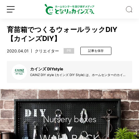
育苗箱でつくるウォールラックDIY
【カインズDIY】
2020.04.01
クリエイター
PR
記事を保存
「日
傘
カインズ DIYstyle
っ
CAINZ DIY style (カインズ DIY Style) は、ホームセンターのカイン
ズ (カインズホーム) が提案するDIYを実践するサークルです。デザイ
て
ン絵を起こし、設計図を書き、材料を集め、そして制作し、更にはDI
本
Y動画も掲載。自分で制作する楽しみを、DIYのアイデア動画と共に
新
ロ
皆さんで盛り上げていきたいと思います。気軽にできるDIYの楽しさ
当
規
グ
をカインズ独自の目線でお届けします。
に
登
イ
涼
録
ン
し
い？」
猛
暑
日