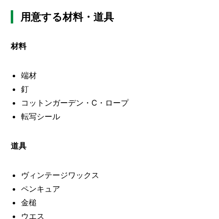
O
R
用意する材料・道具
ユ
ー
材料
ザ
ー
/
C
端材
U
釘
S
T
コットンガーデン・C・ロープ
O
転写シール
M
E
R
道具
ス
タ
ヴィンテージワックス
ッ
ペンキュア
フ
/
C
金槌
A
ウエス