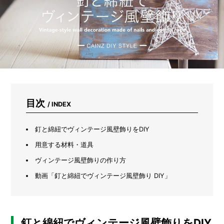
ま
れ
な
い
た
め
に
は？
キ
ャ
ン
目次
/ INDEX
プ
場
や
釘と綿紐でヴィンテージ風壁飾りをDIY
山
河
用意する材料・道具
で
ヴィンテージ風壁飾りの作り方
注
意
動画「釘と綿紐でヴィンテージ風壁飾り DIY」
す
べ
き
3
つ
釘と綿紐でヴィンテージ風壁飾りをDIY