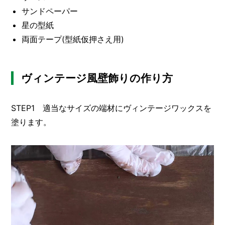
I
サンドペーパー
N
Z
星の型紙
-
両面テープ(型紙仮押さえ用)
S
T
A
F
ヴィンテージ風壁飾りの作り方
F
STEP1 適当なサイズの端材にヴィンテージワックスを
塗ります。