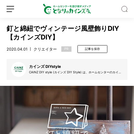
釘と綿紐でヴィンテージ風壁飾りDIY
【カインズDIY】
2020.04.01
クリエイター
PR
記事を保存
【専
門
カインズ DIYstyle
家
CAINZ DIY style (カインズ DIY Style) は、ホームセンターのカイン
ズ (カインズホーム) が提案するDIYを実践するサークルです。デザイ
監
ン絵を起こし、設計図を書き、材料を集め、そして制作し、更にはDI
修】
Y動画も掲載。自分で制作する楽しみを、DIYのアイデア動画と共に
新
ロ
皆さんで盛り上げていきたいと思います。気軽にできるDIYの楽しさ
吸
規
グ
をカインズ独自の目線でお届けします。
血
登
イ
昆
録
ン
虫
「ア
ブ」
に
噛