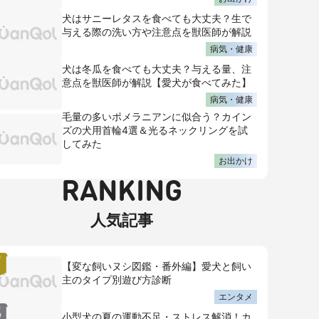
犬はサニーレタスを食べても大丈夫？生で
与える際の洗い方や注意点を獣医師が解説
病気・健康
犬は冬瓜を食べても大丈夫？与える量、注
意点を獣医師が解説【愛犬が食べてみた】
病気・健康
毛量の多いポメラニアンに似合う？カイン
ズの犬用首輪4選＆光るネックリングを試
してみた
お出かけ
RANKING
人気記事
【変な飼いヌシ図鑑・番外編】愛犬と飼い
主のタイプ別遊び方診断
エンタメ
小型犬の夏の運動不足・ストレス解消！カ