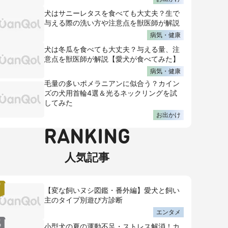
犬はサニーレタスを食べても大丈夫？生で
与える際の洗い方や注意点を獣医師が解説
病気・健康
犬は冬瓜を食べても大丈夫？与える量、注
意点を獣医師が解説【愛犬が食べてみた】
病気・健康
毛量の多いポメラニアンに似合う？カイン
ズの犬用首輪4選＆光るネックリングを試
してみた
お出かけ
RANKING
人気記事
【変な飼いヌシ図鑑・番外編】愛犬と飼い
主のタイプ別遊び方診断
エンタメ
小型犬の夏の運動不足・ストレス解消！カ