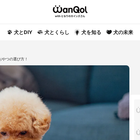
犬とDIY
犬とくらし
犬を知る
犬の未来
おやつの選び方！