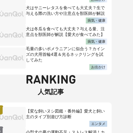
犬はサニーレタスを食べても大丈夫？生で
与える際の洗い方や注意点を獣医師が解説
病気・健康
犬は冬瓜を食べても大丈夫？与える量、注
意点を獣医師が解説【愛犬が食べてみた】
病気・健康
毛量の多いポメラニアンに似合う？カイン
ズの犬用首輪4選＆光るネックリングを試
してみた
お出かけ
RANKING
人気記事
【変な飼いヌシ図鑑・番外編】愛犬と飼い
主のタイプ別遊び方診断
エンタメ
小型犬の夏の運動不足・ストレス解消！カ