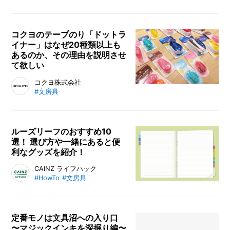
りを発売している文房具メーカーの
プラス。両極端な商品展開に困惑す
る文房具ファンを代表して、文房具
コクヨのテープのり「ドットラ
イナー」はなぜ20種類以上も
ライターのきだてたくさんが、開発
あるのか、その理由を説明させ
者に話を聞いてきました。プラスの
て欲しい
意図はいったい……？
キャンパスノートでおなじみのコク
コクヨ株式会社
#文房具
ヨですが、実はノート以外にも「ナ
ンバーワン」の商品があることをご
存知でしょうか？液体のりでもステ
ィックのりでもない、「第３のの
ルーズリーフのおすすめ10
選！ 選び方や一緒にあると便
り」ともいわれるテープのり。「ド
利なグッズを紹介！
ットライナー」シリーズの多彩な魅
力をご紹介します。
おすすめのルーズリーフ商品を厳選
CAINZ ライフハック
#HowTo
#文房具
してご紹介。サイズ、罫線の種類、
幅などルーズリーフを購入する際に
注目すべき選び方のポイントまで徹
底解説。バインダーに挟んで使える
定番モノは文具沼への入り口
〜マジックインキを深掘り編〜
クリアポケットなどあると便利なお