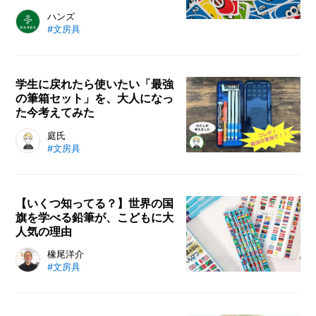
意外と知られていないUNOの公式
ハンズ
#文房具
ルールや、間違いやすいローカルル
ールなどをご紹介。子どもから大人
まで一緒に楽しめるカードゲーム、
UNO（ウノ）。やったことがある
学生に戻れたら使いたい「最強
の筆箱セット」を、大人になっ
方は多いかと思いますが、公式ルー
た今考えてみた
ルを知っている方は案外少ないので
はないでしょうか。
小学生のころ、個性が発揮できる数
庭氏
#文房具
少ないアイテムのひとつであった
「筆箱」。筆箱選びは周囲のウケや
モテのためだった。大人になった今
は「“硬派”こそ至高である」、と感
【いくつ知ってる？】世界の国
旗を学べる鉛筆が、こどもに大
じている。そこで自身の尊厳と威厳
人気の理由
をアピールするため、圧倒的な「タ
フネス」を筆箱で表現するため、大
国旗が印刷された鉛筆は、多くの小
橡尾洋介
人になった僕が考える「最強の筆箱
#文房具
学生に支持されてきました。「書け
セット」をつくっていこうと思う。
る」に加え「学べる」という価値を
付けた、国旗大百科鉛筆はヒットア