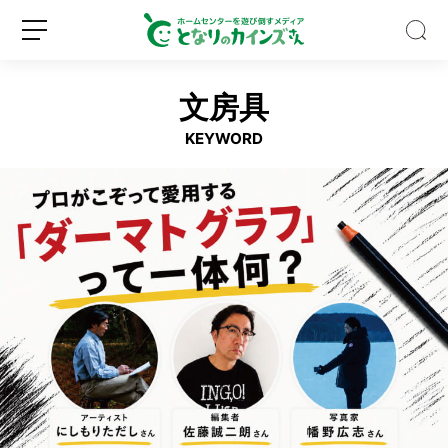
文房具
KEYWORD
【専
門
家
監
修】
新
ロ
吸
規
グ
血
登
イ
昆
録
ン
虫
「ア
ブ」
に
噛