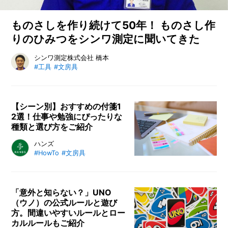
ものさしを作り続けて50年！ ものさし作
りのひみつをシンワ測定に聞いてきた
シンワ測定株式会社が、金属製のものさし（曲尺や直尺）の製
シンワ測定株式会社 橋本
#工具
#文房具
造過程と業界についてご紹介。 ものさしと定規の違いについて
も触れています。ものさしのというニッチな産業が日本国内で
続いている理由とは？
【シーン別】おすすめの付箋1
2選！仕事や勉強にぴったりな
種類と選び方をご紹介
小さくてかわいい付箋は、仕事やプ
ハンズ
#HowTo
#文房具
ライベートを問わず活躍する便利な
文具。多彩な付箋を各シーンで使い
分けることで、いつもの時間をスマ
ートに演出できるでしょう。この記
「意外と知らない？」UNO
（ウノ）の公式ルールと遊び
事では、おすすめの付箋をシーン別
方。間違いやすいルールとロー
に紹介します。
カルルールもご紹介