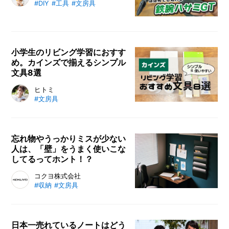
#DIY
#工具
#文房具
ない、プロが使うガチな高性能文具
「ガチ文具」。プロ用だけあって、
その性能の高さは折り紙付きです。
文房具好きが高じて5,000点以上も
小学生のリビング学習におすす
の文房具を収集するライター・きだ
め。カインズで揃えるシンプル
てたく氏の案内で、そんな「ガチ文
文具8選
具」の世界を巡る本記事。今回
は、“ほぼ”何でも切れる万能ハサミ
小学校のお子様の勉強スタイルは
ヒトミ
#文房具
『鉄腕ハサミGT』をご紹介しま
「リビング学習」が主流。リビング
す。
が汚れるのを防ぎながら、子どもた
ちが楽しんで使える便利なアイテム
があったらいいですよね。そこで、
忘れ物やうっかりミスが少ない
人は、「壁」をうまく使いこな
電動式鉛筆削り、電池式卓上クリー
してるってホント！？
ナー、ブック・タブレットスタンド
など、リビング学習におすすめのア
壁を活用すれば、忘れ物やミスを減
コクヨ株式会社
イテムをご紹介します。
#収納
#文房具
らせて家族間の連絡もスムーズに。
コクヨの商品でスッキリ整理整頓。
画鋲で傷つけることなく、書類や写
真を貼り付けられます。壁を工夫す
日本一売れているノートはどう