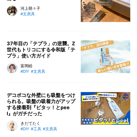
の
く工程をステップごとに解説。テー
メ
短歌を詠むようになって3年の筆
河上萌々子
こ
マ作りのコツ、下描き・ペン入れ・
#文房具
と
ー
者。思いついた言葉を残しておく手
色塗りのポイント、アナログならで
カ
段として思いついたのが「テプラ」
はの魅力を貴重な描き下ろしイラス
ー
/
でした。事務用品として以外にも、
トと共にたっぷり紹介します。
B
デコレーションや推し活など、使用
R
37年目の「テプラ」の逆襲。Z
方法が多様化しているテプラを、短
A
世代もトリコにする令和版「テ
歌の旅のお供にしてみます。テープ
N
プラ」使い方ガイド
のカラーや模様を選んだり、フォン
D
トを選んだりして自分の中にあるイ
SNSで人気の推しグラスやネームタ
富岡睦
ク
#DIY
#文房具
メージにあわせる工程も楽しい。ノ
グ、そしてアーティストが制作する
リ
ートに書き留めるのとはまた違う楽
テキストアート作品。これらをつな
エ
しさを発見しました。
ぐ意外な共通点がオフィスでおなじ
イ
みの「テプラ」。かつては「ちょっ
デコボコな外壁にも吸盤をつけ
タ
られる。吸盤の吸着力がアップ
とダサい」と思われていた「テプ
ー
/
する接着剤『ピタッ！とpee
C
ラ」がレトロブームに後押しされ、
l』がガチだった
R
じわじわと人気が再燃しています。
E
そこで今回は、生みの親であるキン
文房具なのに文房具店では売ってい
きだてたく
A
#DIY
#工具
#文房具
グジムに伺い、Z世代テプラーの富
ない、プロが使うガチな高性能文具
T
岡睦さんと、ママテプラーの宮崎千