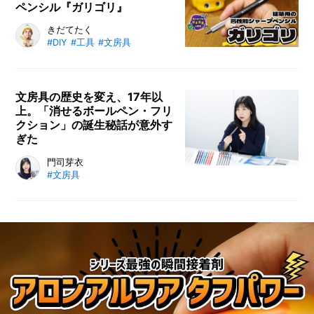
ペンシル『ガリゴリ』
に、シール跡をスッキリと取り除き
ましょう。
文房具なのに文房具店では売ってい
きだてたく
#DIY
#工具
#文房具
ない、プロが使うガチな高性能文具
「ガチ文具」。プロ用だけあって、
その性能の高さは折り紙付きです。
文房具好きが高じて5,000点以上も
文房具の歴史を変え、17年以
上。「消せるボールペン・フリ
の文房具を収集するライター・きだ
クション」の誕生秘話が意外す
てたく氏の案内で、そんな「ガチ文
ぎた
具」の世界を巡る本記事。今回は、
木や石、コンクリートにアスファル
PILOTの「消せるボールペン・フリ
門司芽衣
#文房具
トまで、さまざまなものに書き込め
クション」の誕生秘話とその進化の
る建築用の高性能シャープペンシル
歴史に迫る。温度で色が変わるイン
『ガリゴリ』をご紹介します。
ク技術から生まれた驚きの背景と
は？ 17年以上愛され続ける秘密を
探ります。