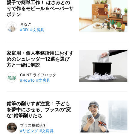
イテムとなりました。制作・販売す
親子で簡単工作！ はさみとの
りで作るモビール＆ペーパーサ
るクツワ株式会社に商品開発の裏側
ボテン
を聞いてきました。
親子で楽しめるクラフトアイデアが
きなこ
#DIY
#文房具
人気のインスタグラマー・きなこさ
んが、子供と一緒に楽しめる工作2
点をご紹介。愛用している文房具ブ
ランド「プラス」の開発担当者も交
家庭用・個人事務所用におすす
めのシュレッダー12選を選び
えて、きなこさんお気に入りの工作
方と一緒に解説
道具、はさみとのりの使い分けポイ
ント、子供にやさしい工作道具につ
おすすめのシュレッダーを厳選して
CAINZ ライフハック
いてレビューします。
#HowTo
#文房具
ご紹介！ 家庭用の静音・省スペー
スタイプの商品から、シュレッダー
はさみや手回し式の商品まで、さま
ざまな種類のシュレッダーをセレク
鉛筆の削りすぎ注意！ 子ども
を夢中にさせる、プラスの“変
ト。選び方も合わせて解説していま
な”鉛筆削りたち
す。
クルマに鉛筆を挿して走らせて削る
プラス株式会社
#リビング
#文房具
鉛筆削りと、機能的な全自動鉛筆削