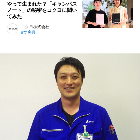
やって生まれた？「キャンパス
ることで日常のお悩みを解決し、快
ノート」の秘密をコクヨに聞い
適な日常を築きましょう。
てみた
コクヨのキャンパスノートは、半世
コクヨ株式会社
#文房具
紀以上学生から広く愛用されるロン
グセラー商品。 その歴史と変遷、
ユーザー志向を探り、デジタル時代
への適応を商品開発担当者に伺って
います。時代の変化を受けてリニュ
ーアルを続けるコクヨの秘密をご覧
ください。