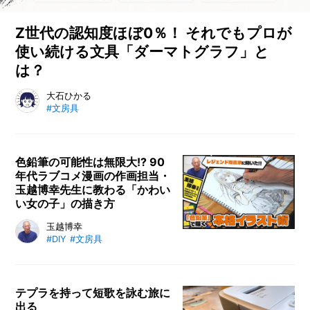
ま
れ
な
Z世代の認知度ほぼ0％！ それでもプロが
い
使い続ける文具「ダーマトグラフ」と
た
は？
め
に
は？
色鉛筆のようで、マーカーでもない謎の文具「ダーマトグラ
大石ひかる
キ
#文房具
フ」。医療用がルーツともいわれるこの一本を、なぜ今もプロ
ャ
たちは使い続けるのか。アーティスト、編集者、写真家の3人
ン
に、その魅力と使い方、現場で愛される理由を聞きました。
プ
場
色鉛筆の可能性は無限大!? 90
や
年代ラブコメ漫画の作画担当・
山
玉越博幸先生に教わる「かわい
河
い女の子」の描き方
で
注
デジタル制作が主流の今、身近な
玉越博幸
意
#DIY
#文房具
「色鉛筆」だけで本格的なイラスト
す
は描ける、そう語るのは、『BOYS
べ
BE…』で知られるレジェンド漫画
き
家・玉越博幸先生。今回は、玉越先
3
テプラを持って短歌を詠む旅に
つ
出る
生が色鉛筆で“かわいい女の子”を描