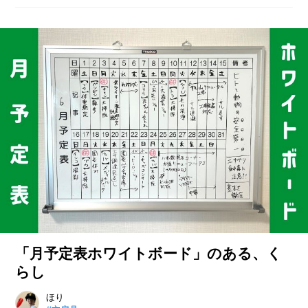
「ガチ文具」。プロ用だけあって、
O
恵さんに、人気再燃の裏側とマル秘
R
その性能の高さは折り紙つきです。
「テプラ」活用術を教えてもらいま
文房具好きが高じて5,000点以上も
ユ
した！
の文房具を収集するライター・きだ
ー
てたく氏の案内で、そんな「ガチ文
ザ
具」の世界を巡る本記事。今回は、
ー
/
デコボコした面に吸盤を貼りつけら
C
れるようにする特殊弾性接着剤『ピ
U
S
タッ！とpeel 吸盤用』をご紹介し
T
ます。
O
M
E
R
ス
タ
「月予定表ホワイトボード」のある、く
ッ
フ
らし
/
C
A
自宅に「業務感」を漂わせる魔法アイテム、月予定表ホワイト
ほり