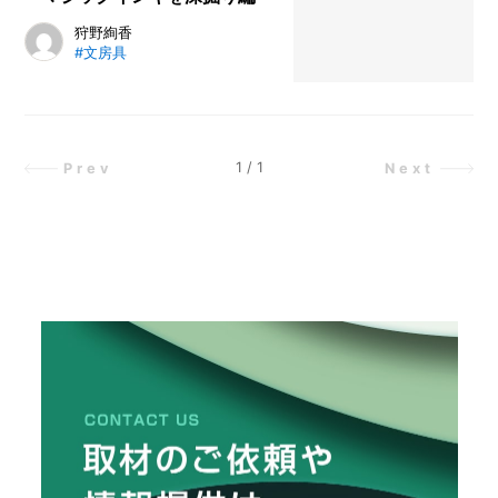
すすめグッズまでお伝えします。
「文具沼」という言葉を、ご存知で
狩野絢香
#文房具
すか？文具の魅力にハマって抜けら
れない...むしろ抜けたくない、とい
う状態を「文具沼にハマる」といい
ます。この連載は、文具沼にハマっ
た事務用品バイヤーの大瀬が、あな
1
/
1
Prev
Next
たを深い深い文具沼へと誘（いざ
な）う物語。今回は大瀬が大好きな
ロングセラーアイテム、〈マジック
インキ〉を手がける〈寺西化学工
業〉さんに訪問してきました！