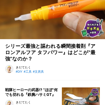
シリーズ最強と謳われる瞬間接着剤『ア
ロンアルフア タフパワー』はどこが“最
強”なのか？
文房具なのに文房具店では売っていない、プロが使うガチな高
きだてたく
#DIY
#工具
#文房具
性能文具「ガチ文具」。プロ用だけあって、その性能の高さは
折り紙付きです。文房具好きが高じて5,000点以上もの文房具
を収集するライター・きだてたく氏の案内で、そんな「ガチ文
具」の世界を巡る本記事。今回は、お馴染みの瞬間接着剤のハ
戦隊ヒーローの武器!? “ほぼ”何
でも切れる『鉄腕ハサミGT』
イエンドモデル『アロンアルフア タフパワー』をご紹介しま
す。
文房具なのに文房具店では売ってい
きだてたく