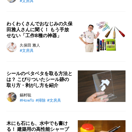
I
#文房具
ボードを自宅でも取り入れてみたら、おしゃれ空間が一気にビ
N
ジネスライクに変貌。予定を書くもよし、妄想で遊ぶもよし、
Z
あなたのリビングが職員室に!?
-
わくわくさんでおなじみの久保
S
田雅人さんに聞く！ もう手放
T
せない「工作8種の神器」
A
F
「つくってあそぼ」のわくわくさん
久保田 雅人
F
#文房具
こと久保田雅人さんが伝授する、工
作をもっと楽しくする「8種の神
器」を紹介。普段使っている道具
が、実は工作の必須アイテムかも？
シールのベタベタを取る方法と
は？ こびりついたシール跡の
久保田さんが語る裏話と共に、あ
取り方・剥がし方を紹介
なたの工作ライフをレベルアップ！
シールを剥がした後のベタベタが気
錫村聡
#HowTo
#掃除
#文房具
になる方必見。シール跡の取り方と
剥がし方をお掃除の達人が紹介しま
す。家具や壁に残る厄介な粘着剤を
きれいに除去するためのコツや注意
木にも石にも、水中でも書け
る！ 建築用の高性能シャープ
点もお届けします。この記事を参考