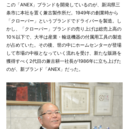
O
この「ANEX」ブランドを開発しているのが、新潟県三
R
条市に本社を置く兼古製作所だ。1949年の創業時から
ユ
「クローバー」というブランドでドライバーを製造。し
ー
かし、「クローバー」ブランドの売り上げは総売上高の
ザ
10％以下で、大半は産業・輸送機器の付属用工具の製造
ー
/
C
が占めていた。その後、世の中にホームセンターが登場
U
して市場の中核となっていく流れを受け、新たな販路を
S
T
獲得すべく2代目の兼古耕一社長が1986年に立ち上げた
O
のが、新ブランド「ANEX」だった。
M
E
R
ス
タ
ッ
フ
/
C
A