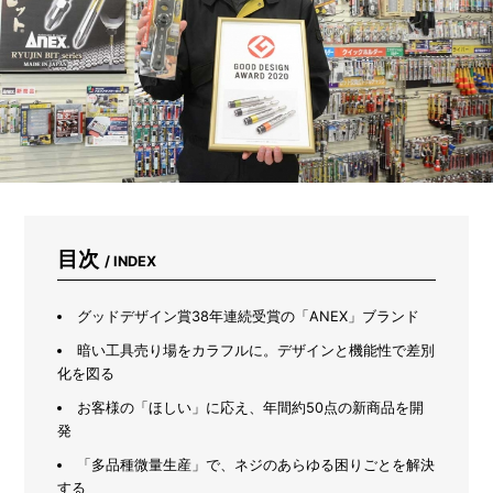
も
プ
ロ
が
使
い
続
け
る
文
具
「ダ
ー
目次
/ INDEX
マ
ト
グ
グッドデザイン賞38年連続受賞の「ANEX」ブランド
ラ
暗い工具売り場をカラフルに。デザインと機能性で差別
フ」
化を図る
と
は？
お客様の「ほしい」に応え、年間約50点の新商品を開
発
「多品種微量生産」で、ネジのあらゆる困りごとを解決
する