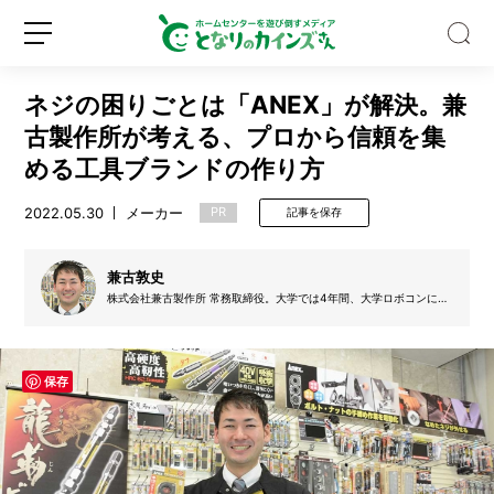
ネジの困りごとは「ANEX」が解決。兼
古製作所が考える、プロから信頼を集
める工具ブランドの作り方
2022.05.30
メーカー
PR
記事を保存
Z
世
代
兼古敦史
の
株式会社兼古製作所 常務取締役。大学では4年間、大学ロボコンに参
認
加。2012年の入社後は、企画開発部で新商品の開発を行う。その後に
新
ロ
知
異動した営業部では、商品の製造的・機能的バックグラウンドの知識
規
グ
をもとに、商品PRだけでなく、お客様のニーズを結晶化し、次なる
度
新製品の企画立ち上げにも携わった。現在は、生産の効率や品質を高
登
イ
ほ
めるための改善活動を中心に、経営全体に注力する。
保存
録
ン
ぼ
0％！
そ
れ
で