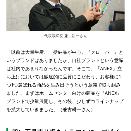
I
N
Z
-
S
T
A
代表取締役 兼古耕一さん
F
F
「以前は大量生産、一括納品が中心。『クローバー』と
いうブランドはありましたが、自社ブランドという意識
は社内であまりなかったんです。そこで、『ANEX』立
ち上げにおいては徹底的に品質にこだわり、お客様に1
つ1つ選ばれる商品を生み出そうという意識で取り組み
ました。まずはホームセンター向けの商品を『ANEX』
ブランドで少量展開し、その後、少しずつラインナップ
を拡大していきました」（兼古耕一さん）