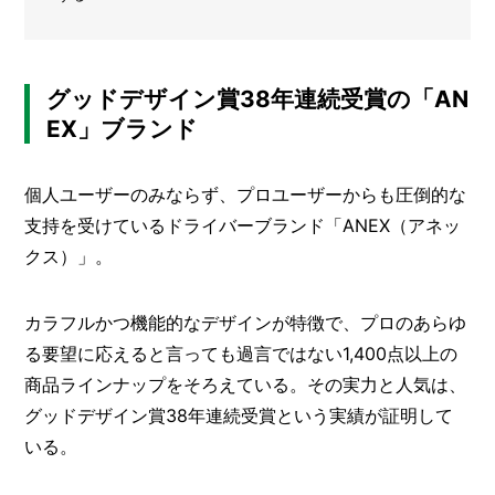
メ
ー
カ
グッドデザイン賞38年連続受賞の「AN
ー
/
B
EX」ブランド
R
A
N
個人ユーザーのみならず、プロユーザーからも圧倒的な
D
支持を受けているドライバーブランド「ANEX（アネッ
クス）」。
ク
リ
エ
カラフルかつ機能的なデザインが特徴で、プロのあらゆ
イ
タ
る要望に応えると言っても過言ではない1,400点以上の
ー
/
商品ラインナップをそろえている。その実力と人気は、
C
R
グッドデザイン賞38年連続受賞という実績が証明して
E
いる。
A
T