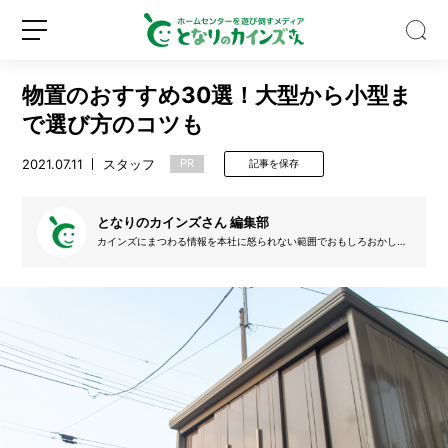
物置のおすすめ30選！大型から小型ま
で選び方のコツも
2021.07.11
スタッフ
PR
記事を保存
夏
に
となりのカインズさん 編集部
ぴ
カインズにまつわる情報を本社に怒られない範囲でおもしろおかしく
発信します。ライター、DIYクリエイター、イラストレーターなどご
っ
協力いただける仲間を募集中だよ！
た
新
ロ
り！
規
グ
そ
登
イ
う
録
ン
め
ん
型
ヘ
ア