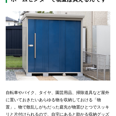
メ
ー
カ
ー
/
B
R
A
N
D
ク
リ
エ
イ
タ
ー
/
C
自転車やバイク、タイヤ、園芸用品、掃除道具など屋外
R
に置いておきたいあらゆる物を収納しておける「物
E
置」。物で散乱しがちだった庭先が物置ひとつでスッキ
A
T
リと片付けられるので、自宅にあると助かる収納グッズ