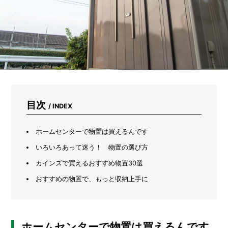
コ
ー
ム
を
作
ろ
う
目次
/ INDEX
ホームセンターで物置は買えるんです
いろいろあって迷う！ 物置の選び方
カインズで買えるおすすめ物置30選
おすすめの物置で、もっと収納上手に
ホームセンターで物置は買えるんです