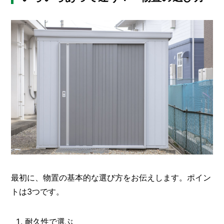
I
N
Z
-
S
T
A
F
F
最初に、物置の基本的な選び方をお伝えします。ポイン
トは3つです。
耐久性で選ぶ