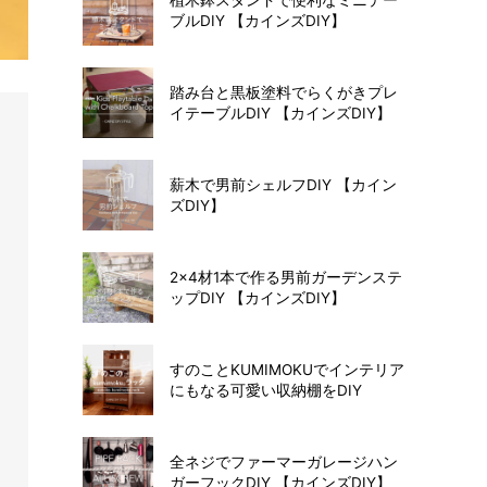
ブルDIY 【カインズDIY】
踏み台と黒板塗料でらくがきプレ
イテーブルDIY 【カインズDIY】
薪木で男前シェルフDIY 【カイン
ズDIY】
2×4材1本で作る男前ガーデンステ
ップDIY 【カインズDIY】
すのことKUMIMOKUでインテリア
にもなる可愛い収納棚をDIY
全ネジでファーマーガレージハン
ガーフックDIY 【カインズDIY】