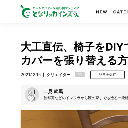
NEW
CATE
大工直伝、椅子をDI
カバーを張り替える方
2021.12.15
クリエイター
PR
記事を保存
二見 武馬
首都高などのインフラから匠の家までも造る一級
技士など建設関連の資格を多数保有。「方眼ノート
ロのノウハウやアイディアを提案していきます。
コなど、各種技能もお任せあれ！