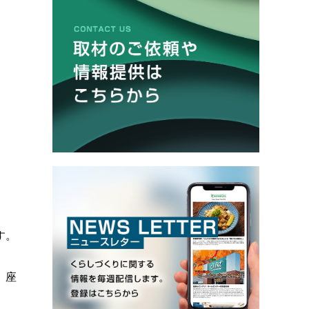
す。
。座