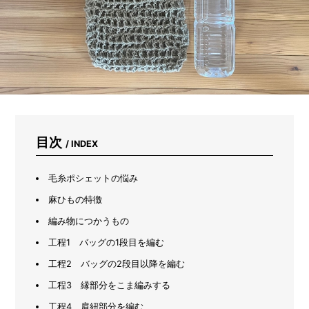
イ
ン
ズ
の
「人
と
ペ
ッ
ト
が
取
目次
/ INDEX
り
合
う
毛糸ポシェットの悩み
座
椅
麻ひもの特徴
子」
編み物につかうもの
が
快
工程1 バッグの1段目を編む
適
す
工程2 バッグの2段目以降を編む
ぎ
工程3 縁部分をこま編みする
た
工程4 肩紐部分を編む