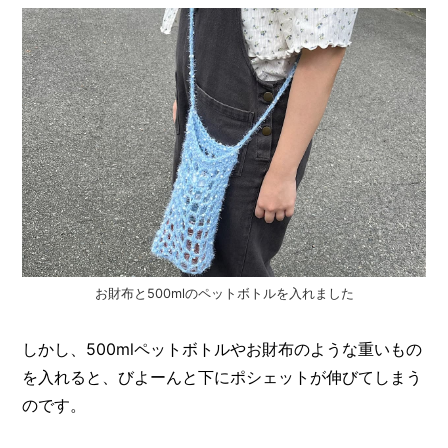
I
N
Z
-
S
T
A
F
F
お財布と500mlのペットボトルを入れました
しかし、500mlペットボトルやお財布のような重いもの
を入れると、びよーんと下にポシェットが伸びてしまう
のです。