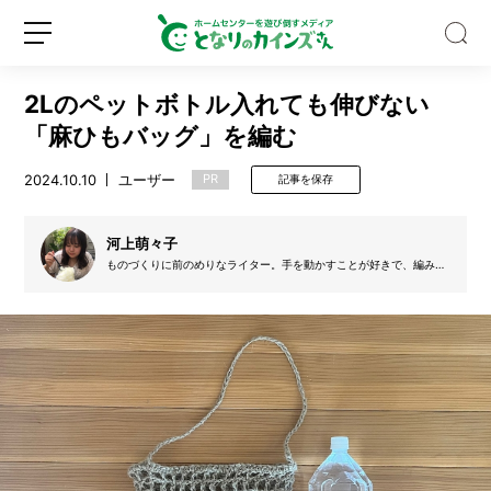
2Lのペットボトル入れても伸びない
「麻ひもバッグ」を編む
2024.10.10
ユーザー
PR
記事を保存
猫
も
河上萌々子
私
ものづくりに前のめりなライター。手を動かすことが好きで、編み物
とZINEづくりを楽しんでいる。
も
す
新
ロ
っ
規
グ
ぽ
登
イ
り
録
ン
ハ
マ
っ
た。
カ