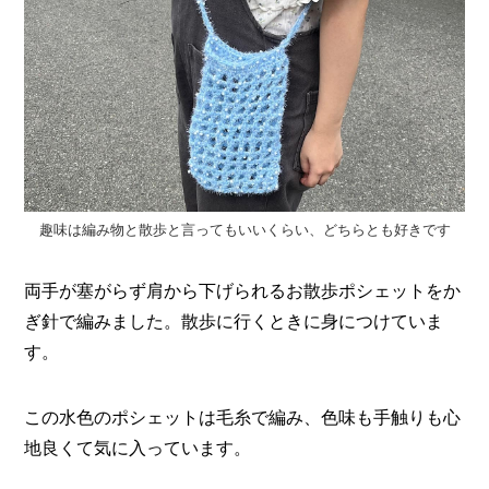
O
R
ユ
ー
ザ
ー
/
C
U
S
T
趣味は編み物と散歩と言ってもいいくらい、どちらとも好きです
O
M
両手が塞がらず肩から下げられるお散歩ポシェットをか
E
R
ぎ針で編みました。散歩に行くときに身につけていま
す。
ス
タ
ッ
この水色のポシェットは毛糸で編み、色味も手触りも心
フ
/
C
地良くて気に入っています。
A