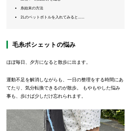
糸始末の方法
メ
ー
2Lのペットボトルを入れてみると……
カ
ー
/
B
R
毛糸ポシェットの悩み
A
N
D
ほぼ毎日、夕方になると散歩に出ます。
ク
リ
運動不足を解消しながらも、一日の整理をする時間にあ
エ
イ
てたり、気分転換できるのが散歩。 もやもやした悩み
タ
事も、歩けば少しだけ忘れられます。
ー
/
C
R
E
A
T