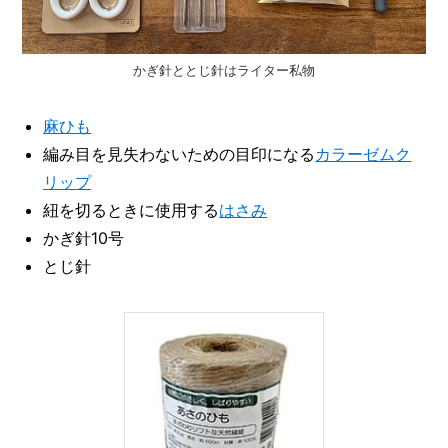
かぎ針ととじ針はライター私物
麻ひも
編み目を見失わないための目印になる
カラーゼムク
リップ
紐を切るときに使用する
はさみ
かぎ針10号
とじ針