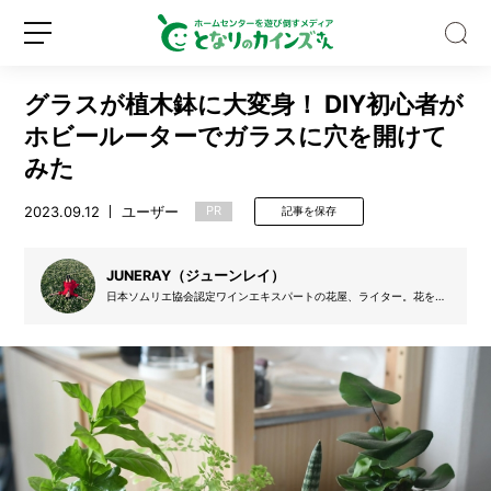
グラスが植木鉢に大変身！ DIY初心者が
ホビールーターでガラスに穴を開けて
みた
2023.09.12
ユーザー
PR
記事を保存
8
月
に
JUNERAY（ジューンレイ）
植
日本ソムリエ協会認定ワインエキスパートの花屋、ライター。花を売
え
った金で酒を買っている。
新
ロ
る
規
グ
野
登
イ
菜
録
ン
は？
猛
暑
に
注