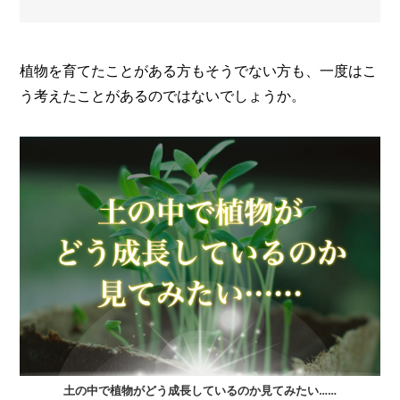
メ
ー
カ
植物を育てたことがある方もそうでない方も、一度はこ
ー
/
う考えたことがあるのではないでしょうか。
B
R
A
N
D
ク
リ
エ
イ
タ
ー
/
C
R
E
A
T
土の中で植物がどう成長しているのか見てみたい……