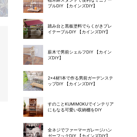
ブルDIY 【カインズDIY】
踏み台と黒板塗料でらくがきプレ
イテーブルDIY 【カインズDIY】
薪木で男前シェルフDIY 【カイン
ズDIY】
2×4材1本で作る男前ガーデンステ
ップDIY 【カインズDIY】
すのことKUMIMOKUでインテリア
にもなる可愛い収納棚をDIY
全ネジでファーマーガレージハン
ガーフックDIY 【カインズDIY】