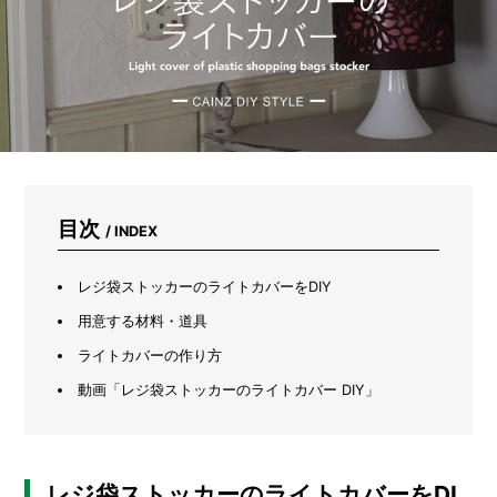
イ
ン
ズ
の
「人
と
ペ
ッ
ト
が
取
目次
/ INDEX
り
合
う
レジ袋ストッカーのライトカバーをDIY
座
椅
用意する材料・道具
子」
ライトカバーの作り方
が
快
動画「レジ袋ストッカーのライトカバー DIY」
適
す
ぎ
た
レジ袋ストッカーのライトカバーをDI