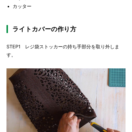
I
カッター
N
Z
-
S
ライトカバーの作り方
T
A
F
STEP1 レジ袋ストッカーの持ち手部分を取り外しま
F
す。