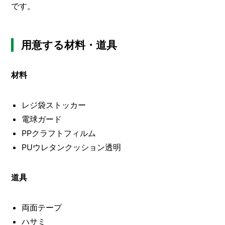
O
です。
R
ユ
ー
用意する材料・道具
ザ
ー
/
C
材料
U
S
T
レジ袋ストッカー
O
電球ガード
M
PPクラフトフィルム
E
R
PUウレタンクッション透明
ス
タ
道具
ッ
フ
/
C
両面テープ
A
ハサミ