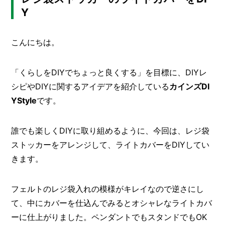
Y
メ
ー
カ
こんにちは。
ー
/
B
R
「くらしをDIYでちょっと良くする」を目標に、DIYレ
A
シピやDIYに関するアイデアを紹介している
カインズDI
N
D
YStyle
です。
ク
リ
誰でも楽しくDIYに取り組めるように、今回は、レジ袋
エ
ストッカーをアレンジして、ライトカバーをDIYしてい
イ
タ
きます。
ー
/
C
R
フェルトのレジ袋入れの模様がキレイなので逆さにし
E
て、中にカバーを仕込んでみるとオシャレなライトカバ
A
ーに仕上がりました。ペンダントでもスタンドでもOK
T