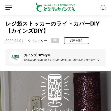
レジ袋ストッカーのライトカバーDIY
【カインズDIY】
2020.04.01
クリエイター
PR
記事を保存
猫
も
カインズ DIYstyle
私
CAINZ DIY style (カインズ DIY Style) は、ホームセンターのカイン
ズ (カインズホーム) が提案するDIYを実践するサークルです。デザイ
も
ン絵を起こし、設計図を書き、材料を集め、そして制作し、更にはDI
す
Y動画も掲載。自分で制作する楽しみを、DIYのアイデア動画と共に
新
ロ
皆さんで盛り上げていきたいと思います。気軽にできるDIYの楽しさ
っ
規
グ
をカインズ独自の目線でお届けします。
ぽ
登
イ
り
録
ン
ハ
マ
っ
た。
カ