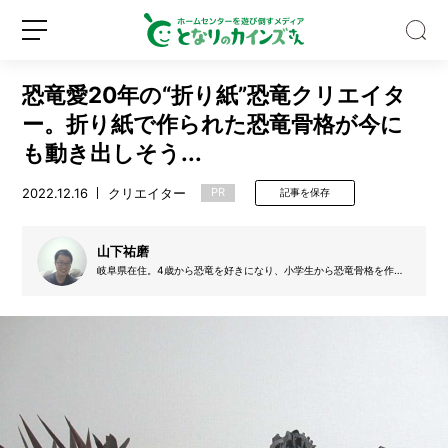
恐竜愛20年の“折り紙”恐竜クリエイタ
ー。折り紙で作られた恐竜骨格が今に
も動き出しそう...
2022.12.16
クリエイター
PR
記事を保存
野
外
フ
山下祐磨
ェ
岐阜県在住。4歳から恐竜を好きになり、小学生から恐竜骨格を作り
ス
始める。 企業に勤務する傍ら折り紙で恐竜骨格を作成し、自身のSN
新
ロ
の
Sにて様々な恐竜骨格の写真や、作成過程について情報発信中。国内
規
グ
外問わず人々に恐竜の魅力を届けている。
キ
登
イ
ャ
録
ン
ン
プ
に
一
歩