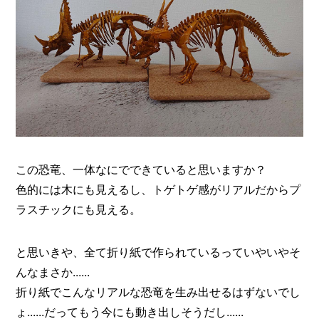
O
R
ユ
ー
ザ
ー
/
C
U
S
T
O
この恐竜、一体なにでできていると思いますか？
M
色的には木にも見えるし、トゲトゲ感がリアルだからプ
E
R
ラスチックにも見える。
ス
タ
と思いきや、全て折り紙で作られているっていやいやそ
ッ
んなまさか......
フ
/
C
折り紙でこんなリアルな恐竜を生み出せるはずないでし
A
ょ......だってもう今にも動き出しそうだし......