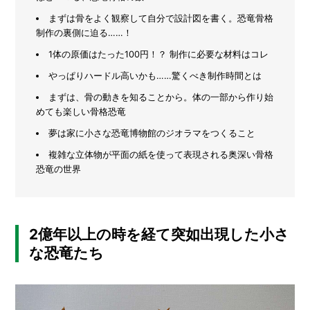
グ
まずは骨をよく観察して自分で設計図を書く。恐竜骨格
メ
ッ
制作の裏側に迫る……！
ズ」
ー
ま
カ
1体の原価はたった100円！？ 制作に必要な材料はコレ
と
ー
/
め
やっぱりハードル高いかも……驚くべき制作時間とは
B
R
まずは、骨の動きを知ることから。体の一部から作り始
A
めても楽しい骨格恐竜
N
D
夢は家に小さな恐竜博物館のジオラマをつくること
複雑な立体物が平面の紙を使って表現される奥深い骨格
ク
恐竜の世界
リ
エ
イ
タ
ー
2億年以上の時を経て突如出現した小さ
/
C
な恐竜たち
R
E
A
T