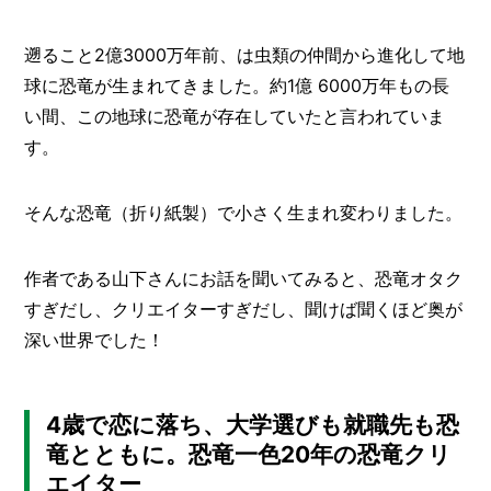
I
N
Z
遡ること2億3000万年前、は虫類の仲間から進化して地
-
球に恐竜が生まれてきました。約1億 6000万年もの長
S
T
い間、この地球に恐竜が存在していたと言われていま
A
す。
F
F
そんな恐竜（折り紙製）で小さく生まれ変わりました。
作者である山下さんにお話を聞いてみると、恐竜オタク
すぎだし、クリエイターすぎだし、聞けば聞くほど奥が
深い世界でした！
4歳で恋に落ち、大学選びも就職先も恐
竜とともに。恐竜一色20年の恐竜クリ
エイター