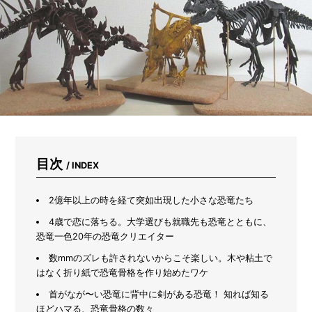
踏
み
出
せ
な
い
人
必
見！
初
心
者
が
目次
/ INDEX
本
当
に
2億年以上の時を経て突如出現した小さな恐竜たち
助
4歳で恋に落ちる。大学選びも就職先も恐竜とともに、
か
恐竜一色20年の恐竜クリエイター
っ
た
数mmのズレも許されないからこそ楽しい。木や粘土で
「カ
はなく折り紙で恐竜骨格を作り始めたワケ
イ
ン
首がなが〜い恐竜に背中に剣がある恐竜！ 知れば知る
ズ
ほどハマる、恐竜骨格の数々