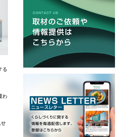
する
覆わ
見せ