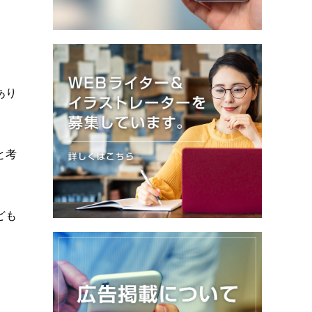
あり
と考
ども