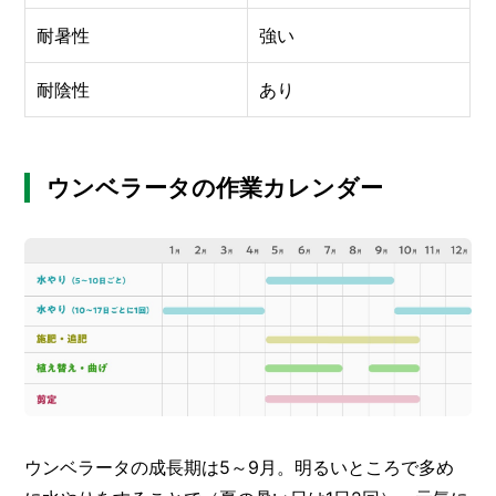
I
N
耐暑性
強い
Z
-
耐陰性
あり
S
T
A
F
F
ウンベラータの作業カレンダー
ウンベラータの成長期は5～9月。明るいところで多め