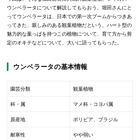
O
ウンベラータについて解説してもらおう。堀田さんにと
R
ってウンベラータは、日本での第一次ブームからつきあ
ユ
ってきた、親しみのある観葉植物だという。ハート型の
ー
ザ
魅力的な葉っぱを持つこの植物について、育て方から剪
ー
/
定のオキテなどについて、大いに語ってもらった。
C
U
S
T
ウンベラータの基本情報
O
M
E
園芸分類
観葉植物
R
ス
科・属
マメ科・コヨバ属
タ
ッ
原産地
ボリビア、ブラジル
フ
/
C
A
耐寒性
やや弱い