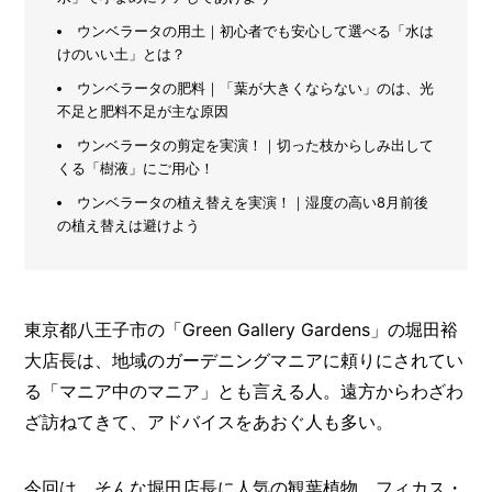
メ
ウンベラータの用土｜初心者でも安心して選べる「水は
ー
けのいい土」とは？
カ
ウンベラータの肥料｜「葉が大きくならない」のは、光
ー
/
不足と肥料不足が主な原因
B
R
ウンベラータの剪定を実演！｜切った枝からしみ出して
A
くる「樹液」にご用心！
N
ウンベラータの植え替えを実演！｜湿度の高い8月前後
D
の植え替えは避けよう
ク
リ
エ
イ
東京都八王子市の「Green Gallery Gardens」の堀田裕
タ
大店長は、地域のガーデニングマニアに頼りにされてい
ー
/
C
る「マニア中のマニア」とも言える人。遠方からわざわ
R
ざ訪ねてきて、アドバイスをあおぐ人も多い。
E
A
T
今回は、そんな堀田店長に人気の観葉植物、フィカス・