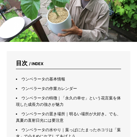
ズ
ボ
ラ
主
婦
感
動
の
プ
ロ
仕
目次
/ INDEX
様
ク
リ
ウンベラータの基本情報
ー
ナ
ウンベラータの作業カレンダー
ー
ウンベラータの特徴｜「永久の幸せ」という花言葉を体
現した成長力の強さが魅力
ウンベラータの置き場所｜明るい場所が大好き。でも、
真夏の直射日光には要注意
ウンベラータの水やり｜葉っぱにたまったホコリは「葉
水」で小まめにケアしてあげよう