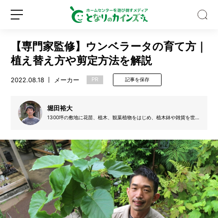
【専門家監修】ウンベラータの育て方｜
植え替え方や剪定方法を解説
2022.08.18
メーカー
PR
記事を保存
水
筒
堀田裕大
や
1300坪の敷地に花苗、植木、観葉植物をはじめ、植木鉢や雑貨を世
界中から取り揃えているガーデニングショップ「GreenGalleryGard
製
ens」の店長。2017年日比谷公園ガーデニング賞コンテナガーデンコ
氷
ンテスト農林水産大臣賞を受賞した。
新
ロ
機
規
グ
っ
登
イ
て
録
ン
実
は
超
汚
い！