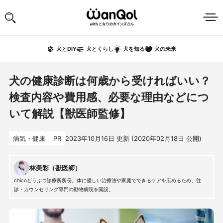
犬の未来
犬とDIY
犬とくらし
犬を知る
犬の健康診断は何歳から受ければいい？
検査内容や費用感、必要な理由などにつ
いて解説【獣医師監修】
病気・健康
PR
2023年10月16日
更新 (
2020年02月18日
公開)
林美彩（獣医師）
chicoどうぶつ診療所所長。体に優しい治療法や家庭でできるケアを広めるため、往
診・カウンセリング専門の動物病院を開設。