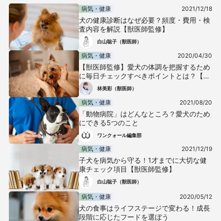
病気・健康
2021/12/18
犬の健康診断はなぜ必要？頻度・費用・検
査内容を解説【獣医師監修】
白山聡子（獣医師）
病気・健康
2020/04/30
【獣医師監修】愛犬の体調を把握するため
に毎日チェックすべきポイントとは？【犬
の健康診断】
林美彩（獣医師）
病気・健康
2021/08/20
「動物病院」はどんなところ？愛犬のため
にできる5つのこと
ワンクォール編集部
病気・健康
2021/12/19
子犬を病気から守る！1才までに大切な健
康チェック項目【獣医師監修】
白山聡子（獣医師）
病気・健康
2020/05/12
犬の食事はライフステージで変わる！成長
段階に応じたフードを選ぼう