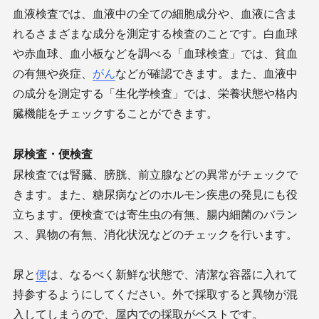
血液検査では、血液中の全ての細胞成分や、血液に含ま
れるさまざまな成分を測定する検査のことです。白血球
や赤血球、血小板などを調べる「血球検査」では、貧血
の有無や炎症、
がん
などが確認できます。また、血液中
の成分を測定する「生化学検査」では、栄養状態や格内
臓機能をチェックすることができます。
尿検査・便検査
尿検査では腎臓、膀胱、前立腺などの異常がチェックで
きます。また、糖尿病などのホルモン疾患の発見にも役
立ちます。便検査では寄生虫の有無、腸内細菌のバラン
ス、異物の有無、消化状況などのチェックを行います。
尿と
便
は、なるべく新鮮な状態で、清潔な容器に入れて
持参するようにしてください。外で採取すると異物が混
入してしまうので、屋内での採取がベストです。