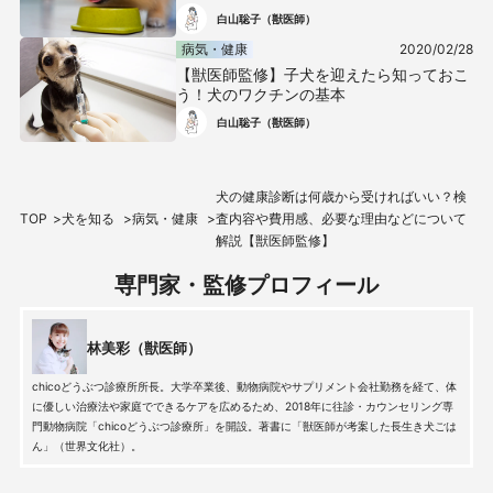
白山聡子（獣医師）
病気・健康
2020/02/28
【獣医師監修】子犬を迎えたら知っておこ
う！犬のワクチンの基本
白山聡子（獣医師）
犬の健康診断は何歳から受ければいい？検
TOP
犬を知る
病気・健康
査内容や費用感、必要な理由などについて
解説【獣医師監修】
専門家・監修プロフィール
林美彩（獣医師）
chicoどうぶつ診療所所長。大学卒業後、動物病院やサプリメント会社勤務を経て、体
に優しい治療法や家庭でできるケアを広めるため、2018年に往診・カウンセリング専
門動物病院「chicoどうぶつ診療所」を開設。著書に「獣医師が考案した長生き犬ごは
ん」（世界文化社）。