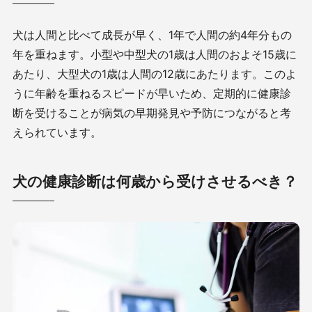
犬は人間と比べて成長が早く、
1
年で人間の約
4
年分もの
年を重ねます。小型や中型犬の
1
歳は人間のおよそ
15
歳に
あたり、大型犬の
1
歳は人間の
12
歳にあたります。このよ
うに年齢を重ねるスピードが早いため、定期的に健康診
断を受けることが病気の早期発見や予防につながると考
えられています。
犬の健康診断は何歳から受けさせるべき？