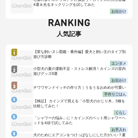
4選＆光るネックリングを試してみた
お出かけ
RANKING
人気記事
【変な飼いヌシ図鑑・番外編】愛犬と飼い主のタイプ別
遊び方診断
エンタメ
小型犬の夏の運動不足・ストレス解消！カインズの室内
遊びグッズ6選
お出かけ
チワワサンドイッチの作り方｜うるうるおめめが可愛い
手作りごはん
【検証】 カインズで買える「小型犬のかじり木」5種を
比較してみた！
くらし
「シャワーの悩み」に！カインズのペット用シャワーヘ
ッドを4頭で試してみた
お手入れ
犬のためにエアコンをつけっぱなしにした方がいい？夏