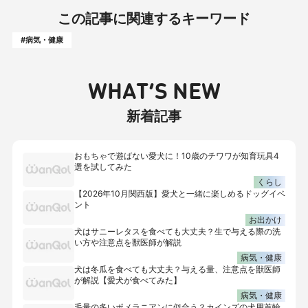
この記事に関連するキーワード
#病気・健康
WHAT’S NEW
新着記事
おもちゃで遊ばない愛犬に！10歳のチワワが知育玩具4
選を試してみた
くらし
【2026年10月関西版】愛犬と一緒に楽しめるドッグイベ
ント
お出かけ
犬はサニーレタスを食べても大丈夫？生で与える際の洗
い方や注意点を獣医師が解説
病気・健康
犬は冬瓜を食べても大丈夫？与える量、注意点を獣医師
が解説【愛犬が食べてみた】
病気・健康
毛量の多いポメラニアンに似合う？カインズの犬用首輪