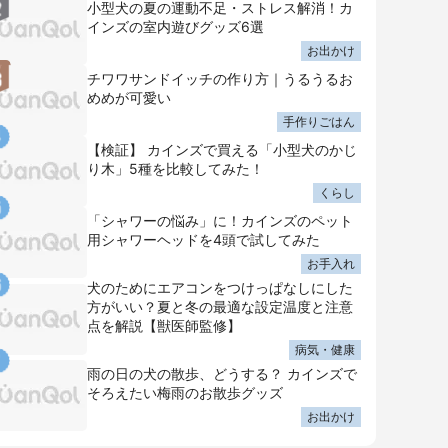
小型犬の夏の運動不足・ストレス解消！カ
インズの室内遊びグッズ6選
お出かけ
チワワサンドイッチの作り方｜うるうるお
めめが可愛い
手作りごはん
【検証】 カインズで買える「小型犬のかじ
り木」5種を比較してみた！
くらし
「シャワーの悩み」に！カインズのペット
用シャワーヘッドを4頭で試してみた
お手入れ
犬のためにエアコンをつけっぱなしにした
方がいい？夏と冬の最適な設定温度と注意
点を解説【獣医師監修】
病気・健康
雨の日の犬の散歩、どうする？ カインズで
そろえたい梅雨のお散歩グッズ
お出かけ