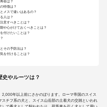
寿命は？
の特徴は？
とメスで違いはあるの？
る人は？
注意すべきことは？
期や心がけておくべきことは？
を付けたいことは？
？
とその予防法は？
気を付けることは？
歴史やルーツは？
、
2,000
年以上前にさかのぼります。ローマ帝国のスイス
マスチフ系の犬と、スイス山岳部の土着犬の交雑といわれ
犬）で番犬として飼われたり、荷馬車を引く犬として用い