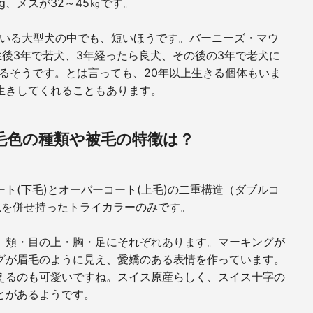
g
、メスが
32
～
45
㎏です。
いる大型犬の中でも、短いほうです。バーニーズ・マウ
生後
3
年で若犬、
3
年経ったら良犬、その後の
3
年で老犬に
るそうです。とは言っても、
20
年以上生きる個体もいま
生きしてくれることもあります。
毛色の種類や被毛の特徴は？
ート
(
下毛
)
とオーバーコート
(
上毛
)
の二重構造（ダブルコ
色を併せ持ったトライカラーのみです。
、頬・目の上・胸・足にそれぞれあります。マーキングが
グが眉毛のように見え、愛嬌のある表情を作っています。
えるのも可愛いですね。スイス原産らしく、スイス十字の
とがあるようです。