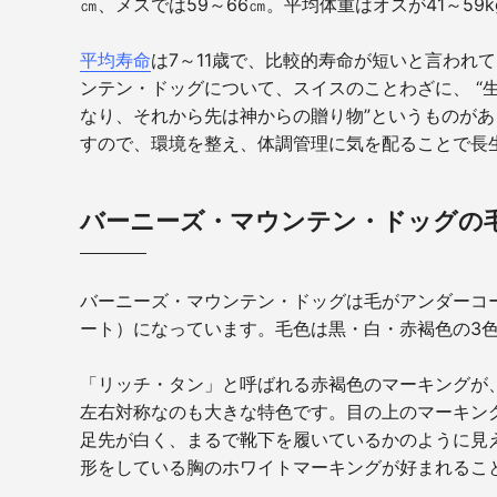
㎝、メスでは
59
～
66
㎝。平均体重はオスが
41
～
59k
平均寿命
は
7
～
11
歳で、比較的寿命が短いと言われて
ンテン・ドッグについて、スイスのことわざに、
“
なり、それから先は神からの贈り物
”
というものがあ
すので、環境を整え、体調管理に気を配ることで長
バーニーズ・マウンテン・ドッグの
バーニーズ・マウンテン・ドッグは毛がアンダーコ
ート）になっています。毛色は黒・白・赤褐色の
3
「リッチ・タン」と呼ばれる赤褐色のマーキングが
左右対称なのも大きな特色です。目の上のマーキン
足先が白く、まるで靴下を履いているかのように見
形をしている胸のホワイトマーキングが好まれるこ