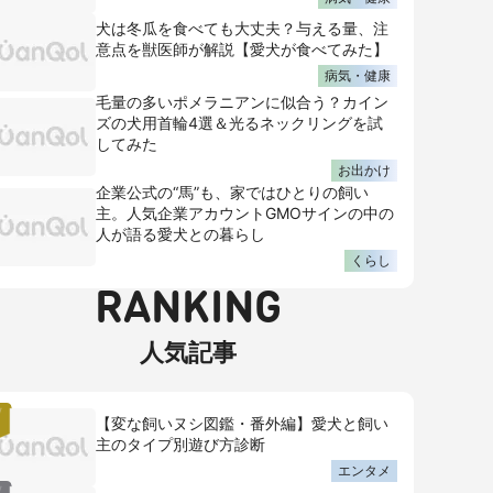
犬は冬瓜を食べても大丈夫？与える量、注
意点を獣医師が解説【愛犬が食べてみた】
病気・健康
毛量の多いポメラニアンに似合う？カイン
ズの犬用首輪4選＆光るネックリングを試
してみた
お出かけ
企業公式の“馬”も、家ではひとりの飼い
主。人気企業アカウントGMOサインの中の
人が語る愛犬との暮らし
くらし
RANKING
人気記事
【変な飼いヌシ図鑑・番外編】愛犬と飼い
主のタイプ別遊び方診断
エンタメ