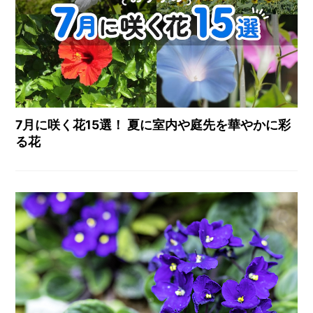
7月に咲く花15選！ 夏に室内や庭先を華やかに彩
る花