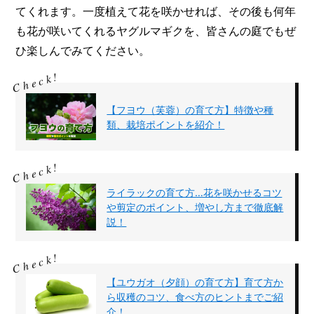
てくれます。一度植えて花を咲かせれば、その後も何年
も花が咲いてくれるヤグルマギクを、皆さんの庭でもぜ
ひ楽しんでみてください。
【フヨウ（芙蓉）の育て方】特徴や種
類、栽培ポイントを紹介！
ライラックの育て方…花を咲かせるコツ
や剪定のポイント、増やし方まで徹底解
説！
【ユウガオ（夕顔）の育て方】育て方か
ら収穫のコツ、食べ方のヒントまでご紹
介！