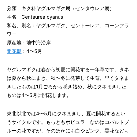
O
R
分類：キク科ヤグルマギク属（センタウレア属）
学名：Centaurea cyanus
ユ
和名、別名：ヤグルマギク、セントーレア、コーンフラ
ー
ザ
ワー
ー
/
原産地：地中海沿岸
C
開花期
：4〜5月
U
S
T
ヤグルマギクは春から初夏に開花する一年草です。タネ
O
M
は夏から秋にまき、秋〜冬に発芽して生育。早くタネま
E
きしたものは1月ごろから咲き始め、秋にタネまきした
R
ものは4〜5月に開花します。
ス
タ
ッ
東北以北では4〜5月にタネまきし、夏に開花するとい
フ
/
うサイクルです。もっともポピュラーなのはコバルトブ
C
ルーの花ですが、そのほかにも白やピンク、黒花なども
A