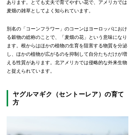
I
あります。とても丈夫で育てやすい花で、アメリカでは
N
麦畑の雑草としてよく知られています。
Z
-
S
別名の「コーンフラワー」のコーンはヨーロッパにおけ
T
A
る穀物の総称のことで、「麦畑の花」という意味になり
F
ます。根からはほかの植物の生育を阻害する物質を分泌
F
し、ほかの植物が広がるのを抑制して自分たちだけが増
える性質があります。北アメリカでは侵略的な外来生物
と捉えられています。
ヤグルマギク（セントーレア）の育て
方