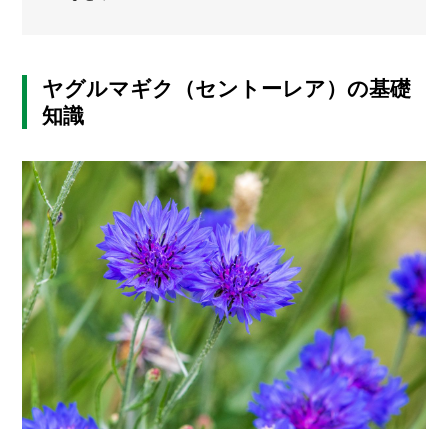
メ
ー
カ
ヤグルマギク（セントーレア）の基礎
ー
/
B
知識
R
A
N
D
ク
リ
エ
イ
タ
ー
/
C
R
E
A
T