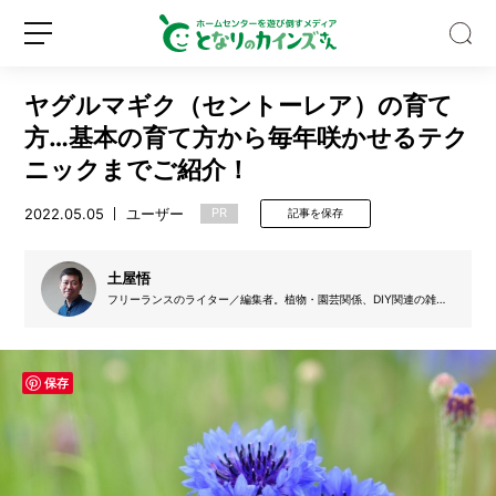
ヤグルマギク（セントーレア）の育て
方…基本の育て方から毎年咲かせるテク
ニックまでご紹介！
2022.05.05
ユーザー
PR
記事を保存
「日
傘
っ
土屋悟
て
フリーランスのライター／編集者。植物・園芸関係、DIY関連の雑
本
誌、書籍、ウェブメディアなどで活動。庭いじりやベランダでの植物
新
ロ
当
の栽培もしつつ、最近は室内での植物栽培やトイレのタンクの上の手
規
グ
洗いで植物を育てる「トイレリウム」を製作したりしている。
に
登
イ
涼
保存
録
ン
し
い？」
猛
暑
日