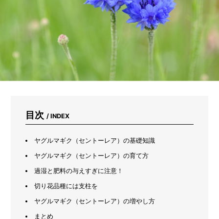
に
サ
ー
モ
カ
メ
ラ
で
測
っ
て
み
た
目次
/ INDEX
ヤグルマギク（セントーレア）の基礎知識
ヤグルマギク（セントーレア）の育て方
過湿と肥料の与えすぎに注意！
切り花品種には支柱を
ヤグルマギク（セントーレア）の増やし方
まとめ