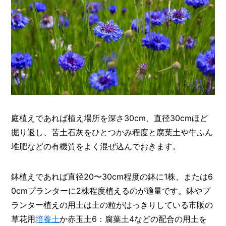
庭植えであれば植え場所を深さ30cm、直径30cmほど
掘り返し、苦土石灰をひとつかみ程度と腐葉土や牛ふん
堆肥などの有機質をよく混ぜ込んでおきます。
鉢植えであれば直径20〜30cm程度の鉢に1株、または6
0cmプランターに2株程度植えるのが適量です。鉢やプ
ランター植えの用土は土の粒がはっきりしている市販の
草花用
培養土
か赤玉土6：腐葉土4などの配合の用土を