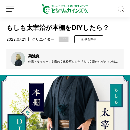
もしも太宰治が本棚をDIYしたら？
2022.07.21
クリエイター
PR
記事を保存
菊池良
【S
作家・ライター。文豪の文体模写をした『もし文豪たちがカップ焼き
N
そばの作り方を書いたら』（宝島社）がシリーズ17万部。最新刊の
『タイム・スリップ芥川賞』（ダイヤモンド社）は博士と少年が冒険
S
するタイム・スリップもの。
で
話
新
ロ
題】
規
グ
水
登
イ
と
録
ン
空
き
ビ
ン
だ