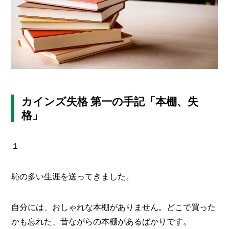
I
N
Z
-
S
T
A
F
F
カインズ失格 第一の手記「本棚、失
格」
１
恥の多い生涯を送ってきました。
自分には、おしゃれな本棚がありません。どこで買った
かも忘れた、昔ながらの本棚があるばかりです。