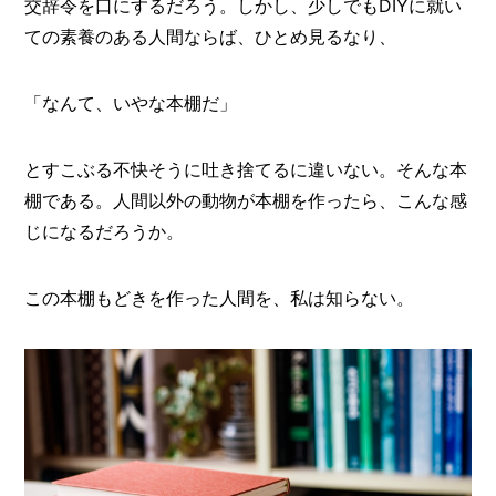
交辞令を口にするだろう。しかし、少しでもDIYに就い
O
R
ての素養のある人間ならば、ひとめ見るなり、
ユ
ー
「なんて、いやな本棚だ」
ザ
ー
/
C
とすこぶる不快そうに吐き捨てるに違いない。そんな本
U
棚である。人間以外の動物が本棚を作ったら、こんな感
S
T
じになるだろうか。
O
M
E
この本棚もどきを作った人間を、私は知らない。
R
ス
タ
ッ
フ
/
C
A