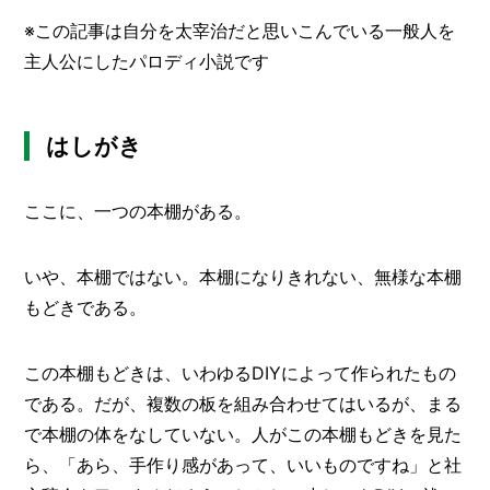
栽
※この記事は自分を太宰治だと思いこんでいる一般人を
メ
培
レ
ー
主人公にしたパロディ小説です
ポ
カ
ー
/
B
はしがき
R
A
N
D
ここに、一つの本棚がある。
ク
リ
いや、本棚ではない。本棚になりきれない、無様な本棚
エ
もどきである。
イ
タ
ー
/
この本棚もどきは、いわゆるDIYによって作られたもの
C
である。だが、複数の板を組み合わせてはいるが、まる
R
E
で本棚の体をなしていない。人がこの本棚もどきを見た
A
ら、「あら、手作り感があって、いいものですね」と社
T