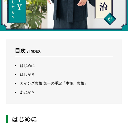
け
で
5
日
で
育
つ
「ブ
ロ
目次
ッ
/ INDEX
コ
リ
はじめに
ー
ス
はしがき
プ
ラ
カインズ失格 第一の手記「本棚、失格」
ウ
あとがき
ト」
の
超
か
ん
はじめに
た
ん