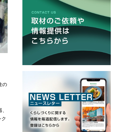
住の
器、
レク