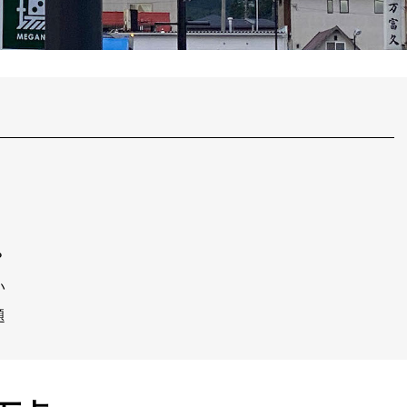
？
い
題