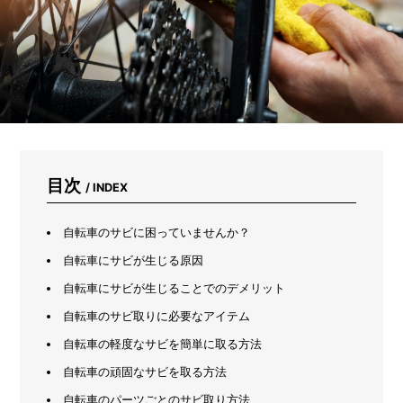
パ
ン
ツ
を
洗
っ
て
み
た
目次
/ INDEX
自転車のサビに困っていませんか？
自転車にサビが生じる原因
自転車にサビが生じることでのデメリット
自転車のサビ取りに必要なアイテム
自転車の軽度なサビを簡単に取る方法
自転車の頑固なサビを取る方法
自転車のパーツごとのサビ取り方法