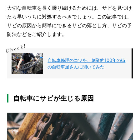
I
N
大切な自転車を長く乗り続けるためには、サビを見つけ
Z
たら早いうちに対処するべきでしょう。この記事では、
-
サビの原因から簡単にできるサビの落とし方、サビの予
S
T
防法などをご紹介します。
A
F
F
自転車修理のコツを、創業約100年の街
の自転車屋さんに聞いてみた
自転車にサビが生じる原因