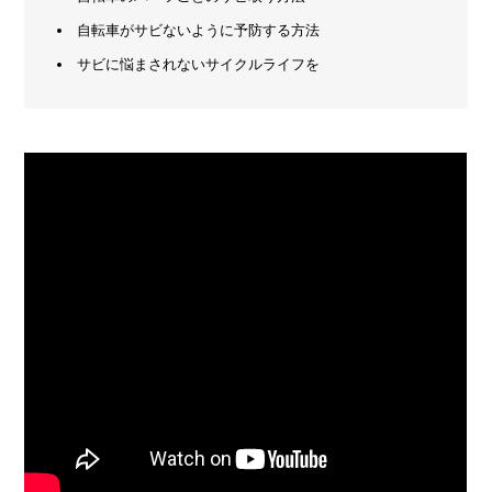
自転車がサビないように予防する方法
メ
ー
サビに悩まされないサイクルライフを
カ
ー
/
B
R
A
N
D
ク
リ
エ
イ
タ
ー
/
C
R
E
A
T