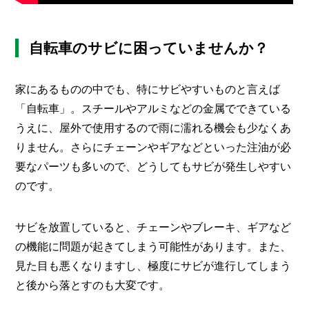
O
R
ユ
自転車のサビに困っていませんか？
ー
ザ
ー
家にあるものの中でも、特にサビやすいものと言えば
/
C
「自転車」。スチールやアルミなどの金属でできている
U
うえに、屋外で使用するので雨に濡れる機会も少なくあ
S
T
りません。さらにチェーンやギアなどといった注油が必
O
要なパーツも多いので、どうしてもサビが発生しやすい
M
E
のです。
R
ス
サビを放置していると、チェーンやブレーキ、ギアなど
タ
の機能に問題が起きてしまう可能性があります。また、
ッ
見た目も悪くなりますし、極度にサビが進行してしまう
フ
/
C
と後から落とすのも大変です。
A