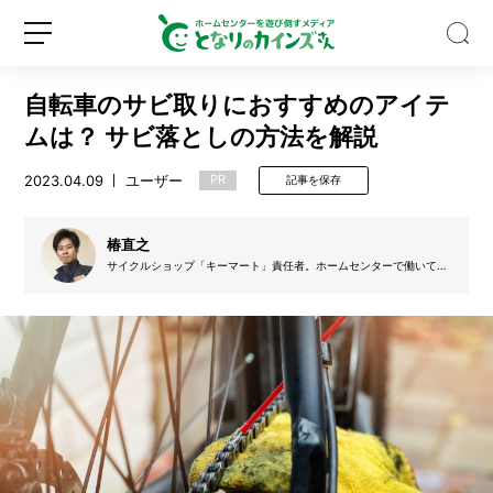
自転車のサビ取りにおすすめのアイテ
ムは？ サビ落としの方法を解説
2023.04.09
ユーザー
PR
記事を保存
大
容
椿直之
量
サイクルショップ「キーマート」責任者。ホームセンターで働いてい
た時、自転車好きだと知った上司からの勧めで自転車担当に配属。仕
2.
事として自転車に接する。その後、自転車専門店でも技術を磨き、責
8
任者を務める。会社員としての枠にとらわれない仕事を求め、2017年
新
ロ
に独立開業。自転車の出張修理屋として、地元地域の自転車文化を担
k
規
グ
う。大学での点検会、不要自転車の無料回収、回収した中古車を修理
g
して販売するなど、自転車にかかわるさまざまな仕事で地域に貢献。
登
イ
その一方で、個人店の減少、業界の高齢化に注目し、若手ながらさら
の
録
ン
なる後進の育成・教育に目を向け、2020年にセミナー講師としても
洗
活動を開始。自転車安全整備士、自転車技士の資格試験対策の講座を
持つ。
剤
で
巨
大