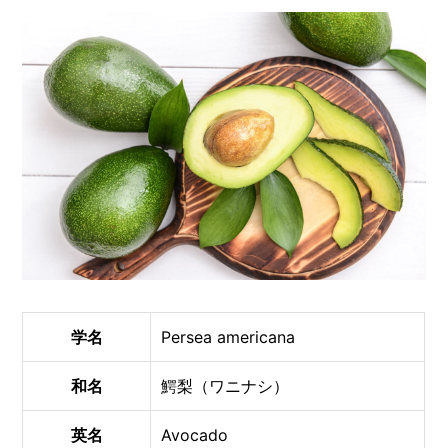
O
R
ユ
ー
ザ
ー
/
C
U
S
T
O
M
E
R
ス
学名
Persea americana
タ
ッ
和名
鰐梨（ワニナシ）
フ
/
C
A
英名
Avocado