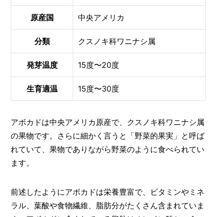
I
N
原産国
中央アメリカ
Z
-
S
分類
クスノキ科ワニナシ属
T
A
発芽温度
15度〜20度
F
F
生育適温
15度〜30度
アボカドは中央アメリカ原産で、クスノキ科ワニナシ属
の果物です。さらに細かく言うと「野菜的果実」と呼ば
れていて、果物でありながら野菜のように食べられてい
ます。
前述したようにアボカドは栄養豊富で、ビタミンやミネ
ラル、葉酸や食物繊維、脂肪分がたくさん含まれていま