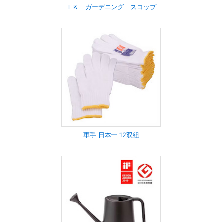
ＩＫ ガーデニング スコップ
軍手 日本一 12双組