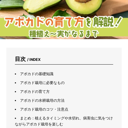
ま
れ
な
い
た
め
に
は？
キ
ャ
ン
目次
/ INDEX
プ
場
や
アボカドの基礎知識
山
河
アボカド栽培に必要なもの
で
アボカドの育て方
注
意
アボカドの水耕栽培の方法
す
べ
アボカド栽培のコツ・注意点
き
まとめ：植えるタイミングや水切れ、病害虫に気をつけ
3
ながらアボカド栽培を楽しむ
つ