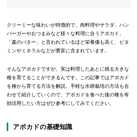
の
メ
こ
と
ー
カ
クリーミーな味わいが特徴的で、肉料理やサラダ、ハン
ー
/
バーガーやおつまみなど様々な料理に合うアボカド。
B
R
「森のバター」と言われているほど栄養価も高く、ビタ
A
ミンやミネラルなどが豊富に含まれています。
N
D
そんなアボカドですが、実は料理したあとに残る大きな
ク
リ
種を育てることができるんです。この記事ではアボカド
エ
を種から育てる方法を解説。手軽な水耕栽培の方法も合
イ
わせて紹介していくので、アボカドを食べた後の種を有
タ
ー
効活用したい方はぜひ参考にしてみてください。
/
C
R
E
アボカドの基礎知識
A
T