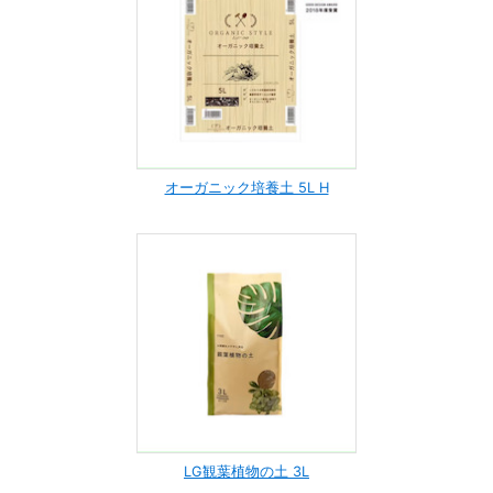
オーガニック培養土 5L H
LG観葉植物の土 3L