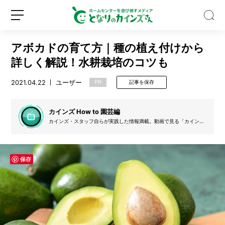
アボカドの育て方｜種の植え付けから
詳しく解説！水耕栽培のコツも
2021.04.22
ユーザー
PR
記事を保存
【専
門
カインズ How to 園芸編
家
カインズ・スタッフ自らが実践した情報満載。動画で見る「カインズ
How to」の園芸関連のコンテンツを文字起こししています。
監
修】
新
ロ
吸
規
グ
保存
血
登
イ
昆
録
ン
虫
「ア
ブ」
に
噛