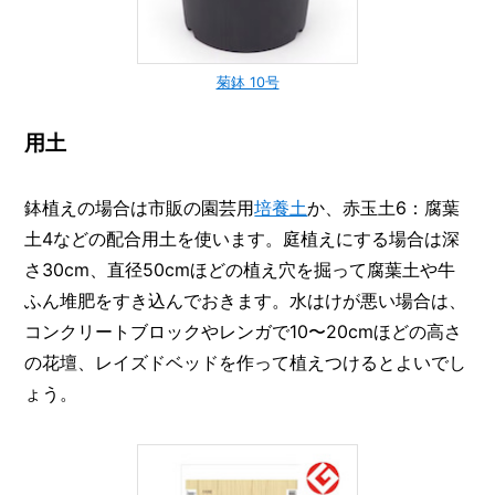
菊鉢 10号
用土
鉢植えの場合は市販の園芸用
培養土
か、赤玉土6：腐葉
土4などの配合用土を使います。庭植えにする場合は深
さ30cm、直径50cmほどの植え穴を掘って腐葉土や牛
ふん堆肥をすき込んでおきます。水はけが悪い場合は、
コンクリートブロックやレンガで10〜20cmほどの高さ
の花壇、レイズドベッドを作って植えつけるとよいでし
ょう。