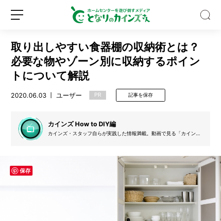
取り出しやすい食器棚の収納術とは？
必要な物やゾーン別に収納するポイン
トについて解説
2020.06.03
ユーザー
PR
記事を保存
8
月
に
カインズ How to DIY編
植
カインズ・スタッフ自らが実践した情報満載。動画で見る「カインズ
え
How to」のDIY関連のコンテンツを文字起こししています。
新
ロ
る
規
グ
野
登
イ
菜
保存
録
ン
は？
猛
暑
に
注