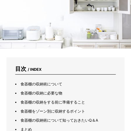
意
し
な
が
ら
プ
ラ
ン
タ
ー
で
育
て
目次
/ INDEX
る
初
心
食器棚の収納術について
者
食器棚の収納に必要な物
向
け
食器棚の収納をする前に準備すること
野
食器棚をゾーン別に収納するポイント
菜
7
食器棚の収納術について知っておきたいQ＆A
選
まとめ