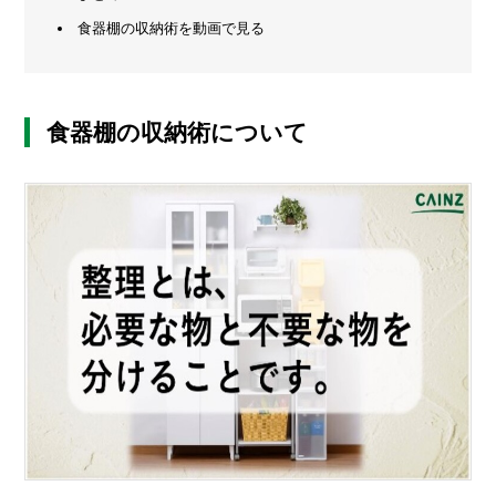
食器棚の収納術を動画で見る
メ
ー
カ
ー
/
B
食器棚の収納術について
R
A
N
D
ク
リ
エ
イ
タ
ー
/
C
R
E
A
T