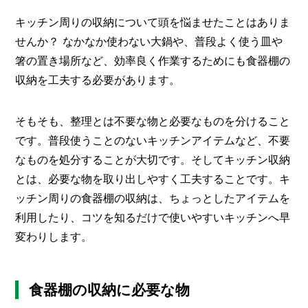
O
R
キッチン周りの収納について頭を悩ませたことはありま
せんか？ なかなか使わない大鍋や、普段よく使う皿や
ユ
ー
箸の置き場所など、効率良く作業するためにも食器棚の
ザ
収納を工夫する必要があります。
ー
/
C
U
そもそも、整理とは不要な物と必要なものを分けること
S
です。普段使うことのないキッチンアイテムなど、不要
T
O
なものを処分することが大切です。そしてキッチン収納
M
とは、必要な物を取り出しやすく工夫することです。キ
E
R
ッチン周りの食器棚の収納は、ちょっとしたアイテムを
利用したり、コツを知るだけで使いやすいキッチンへ早
ス
変わりします。
タ
ッ
フ
/
C
食器棚の収納に必要な物
A