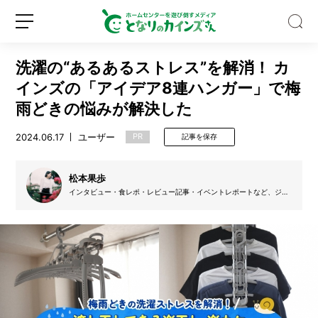
洗濯の“あるあるストレス”を解消！ カ
インズの「アイデア8連ハンガー」で梅
雨どきの悩みが解決した
2024.06.17
ユーザー
PR
記事を保存
8
月
に
松本果歩
植
インタビュー・食レポ・レビュー記事・イベントレポートなど、ジャ
え
ンルを問わず活動するフリーランスライター。コンビニを愛しすぎる
新
ロ
る
あまり、OLから某コンビニ本部員となり店長を務めた経験あり。日
規
グ
本酒・焼酎・発酵食品が好き。
野
登
イ
菜
録
ン
は？
猛
暑
に
注