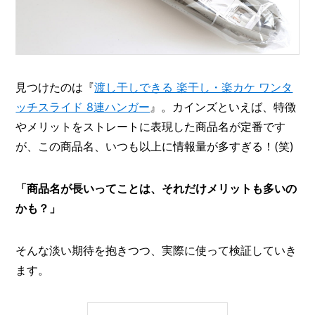
I
N
Z
-
S
T
A
見つけたのは『
渡し干しできる 楽干し・楽カケ ワンタ
F
ッチスライド 8連ハンガー
』。カインズといえば、特徴
F
やメリットをストレートに表現した商品名が定番です
が、この商品名、いつも以上に情報量が多すぎる！(笑)
「商品名が長いってことは、それだけメリットも多いの
かも？」
そんな淡い期待を抱きつつ、実際に使って検証していき
ます。