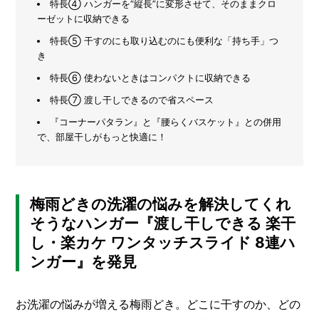
特長④ ハンガーを“縦長”に変形させて、そのままクロ
ーゼットに収納できる
メ
ー
特長⑤ 干すのにも取り込むのにも便利な「持ち手」つ
カ
き
ー
/
特長⑥ 使わないときはコンパクトに収納できる
B
R
特長⑦ 渡し干しできるので省スペース
A
N
『コーナーパタラン』と『腰らくバスケット』との併用
D
で、部屋干しがもっと快適に！
ク
リ
エ
梅雨どきの洗濯の悩みを解決してくれ
イ
そうなハンガー『渡し干しできる 楽干
タ
ー
し・楽カケ ワンタッチスライド 8連ハ
/
C
ンガー』を発見
R
E
A
お洗濯の悩みが増える梅雨どき。どこに干すのか、どの
T