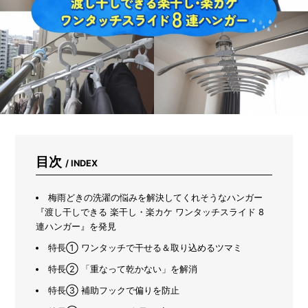
意
し
な
が
ら
プ
ラ
ン
タ
ー
で
育
て
目次
/ INDEX
る
初
心
梅雨どきの洗濯の悩みを解決してくれそうなハンガー
者
『渡し干しできる 楽干し・楽カケ ワンタッチスライド 8
向
連ハンガー』を発見
け
特長① ワンタッチで干せる＆取り込めるツマミ
野
菜
特長② 「重なって乾かない」を解消
7
選
特長③ 補助フックで偏りを防止