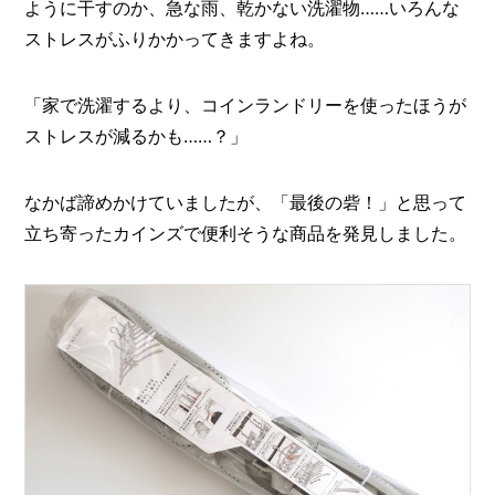
O
ように干すのか、急な雨、乾かない洗濯物……いろんな
R
ストレスがふりかかってきますよね。
ユ
ー
「家で洗濯するより、コインランドリーを使ったほうが
ザ
ストレスが減るかも……？」
ー
/
C
U
なかば諦めかけていましたが、「最後の砦！」と思って
S
T
立ち寄ったカインズで便利そうな商品を発見しました。
O
M
E
R
ス
タ
ッ
フ
/
C
A