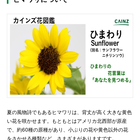
O
R
ユ
ー
ザ
ー
/
C
U
S
T
O
M
E
R
ス
タ
夏の風物詩でもあるヒマワリは、背丈が高く大きな黄色
ッ
い花を咲かせます。もともとはアメリカ北西部が原産
フ
/
C
で、約60種の原種があり、小ぶりの花や黄色以外の花
A
をさかせる種類など、さまざまがありますです。