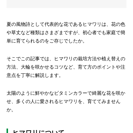
メ
ー
カ
夏の風物詩として代表的な花であるヒマワリは、花の色
ー
/
や草丈など種類はさまざまですが、初心者でも家庭で簡
B
R
単に育てられるのをご存じでしたか。
A
N
D
そこでこの記事では、ヒマワリの栽培方法や植え替えの
方法、大輪を咲かせるコツなど、育て方のポイントや注
ク
リ
意点を丁寧に解説します。
エ
イ
タ
太陽のように鮮やかなビタミンカラーで綺麗な花を咲か
ー
/
せ、多くの人に愛されるヒマワリを、育ててみません
C
か。
R
E
A
T
ヒマワリについて