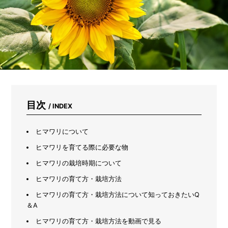
も
プ
ロ
が
使
い
続
け
る
文
具
目次
/ INDEX
「ダ
ー
マ
ヒマワリについて
ト
グ
ヒマワリを育てる際に必要な物
ラ
ヒマワリの栽培時期について
フ」
と
ヒマワリの育て方・栽培方法
は？
ヒマワリの育て方・栽培方法について知っておきたいQ
＆A
ヒマワリの育て方・栽培方法を動画で見る