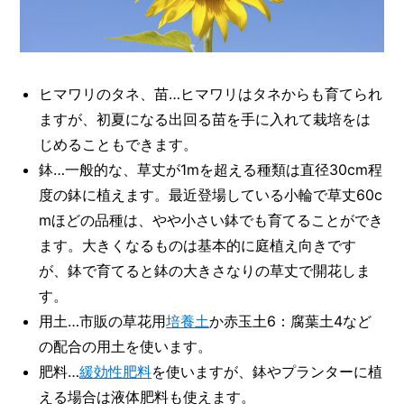
ヒマワリのタネ、苗…ヒマワリはタネからも育てられ
ますが、初夏になる出回る苗を手に入れて栽培をは
じめることもできます。
鉢…一般的な、草丈が1mを超える種類は直径30cm程
度の鉢に植えます。最近登場している小輪で草丈60c
mほどの品種は、やや小さい鉢でも育てることができ
ます。大きくなるものは基本的に庭植え向きです
が、鉢で育てると鉢の大きさなりの草丈で開花しま
す。
用土…市販の草花用
培養土
か赤玉土6：腐葉土4など
の配合の用土を使います。
肥料…
緩効性肥料
を使いますが、鉢やプランターに植
える場合は液体肥料も使えます。