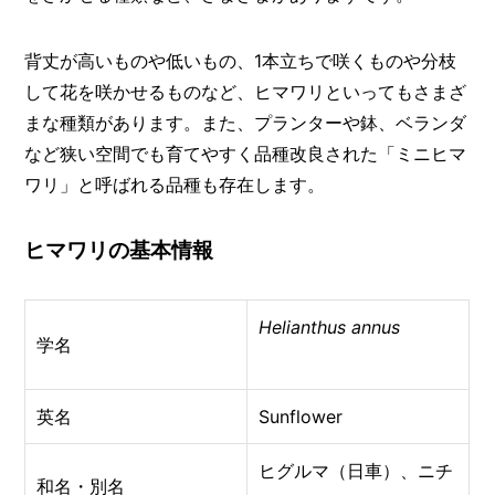
I
N
Z
背丈が高いものや低いもの、1本立ちで咲くものや分枝
-
S
して花を咲かせるものなど、ヒマワリといってもさまざ
T
まな種類があります。また、プランターや鉢、ベランダ
A
など狭い空間でも育てやすく品種改良された「ミニヒマ
F
F
ワリ」と呼ばれる品種も存在します。
ヒマワリの基本情報
Helianthus annus
学名
英名
Sunflower
ヒグルマ（日車）、ニチ
和名・別名