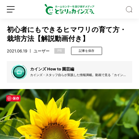
初心者にもできるヒマワリの育て方・
栽培方法【解説動画付き】
2021.06.19
ユーザー
PR
記事を保存
Z
世
カインズ How to 園芸編
代
カインズ・スタッフ自らが実践した情報満載。動画で見る「カインズ
How to」の園芸関連のコンテンツを文字起こししています。
の
認
新
ロ
知
規
グ
保存
度
登
イ
ほ
録
ン
ぼ
0％！
そ
れ
で