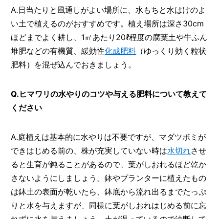
A.日当たりと風通しがよい場所に、水もちと水はけのよ
い土で植えるのがおすすめです。植え場所は深さ30cm
ほどまでよく耕し、1㎡あたり20ℓ程度の腐葉土や牛ふん
堆肥などの有機質、緩効性
化成肥料
（ゆっくり効く粒状
肥料）を混ぜ込んでおきましょう。
Q.ヒマワリの水やりのコツや与える肥料について教えて
ください
A.庭植えは基本的に水やりは不要ですが、マダツボミが
できはじめる前の、株が充実していない時は
水切れ
させ
ると生育が鈍ることがあるので、葉がしおれるほど乾か
さないようにしましょう。鉢やプランターに植えたもの
は鉢土の表面が乾いたら、鉢底から流れ出るまでたっぷ
りと水を与えますが、同様に葉がしおれはじめる前に忘
れずに水を与えましょう。土が湿っているので油断して