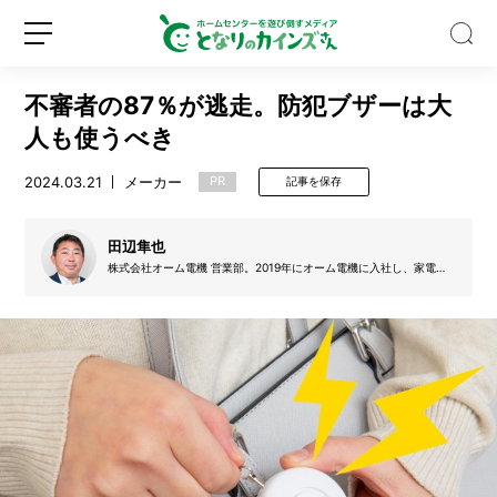
不審者の87％が逃走。防犯ブザーは大
人も使うべき
2024.03.21
メーカー
PR
記事を保存
夏
に
田辺隼也
ぴ
株式会社オーム電機 営業部。2019年にオーム電機に入社し、家電量
販店・ホームセンターなどを担当。営業一筋20年の筋金入り。熱い防
っ
犯指導で、無事にこの春より娘は高校3年生、息子は高校1年生に。休
た
日は硬式野球の審判を行う。思春期の学生の模範となるような姿を見
新
ロ
せつつ、ルールに則った正しいジャッジを心掛けている。
り！
規
グ
そ
登
イ
う
録
ン
め
ん
型
ヘ
ア