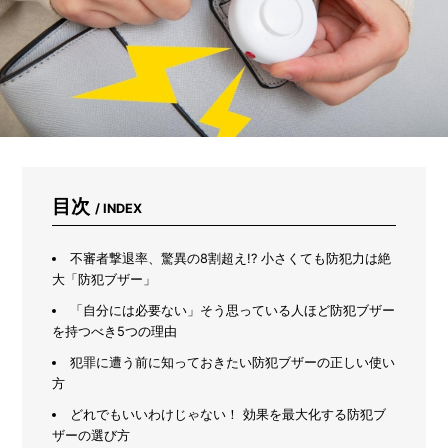
コ
ー
ム
を
作
ろ
う
目次
/ INDEX
不審者撃退率、驚異の8割超え!? 小さくても防犯力は絶
大「防犯ブザー」
「自分には必要ない」そう思っている人ほど防犯ブザー
を持つべき5つの理由
犯罪に遭う前に知っておきたい防犯ブザーの正しい使い
方
どれでもいいわけじゃない！ 効果を最大化する防犯ブ
ザーの選び方