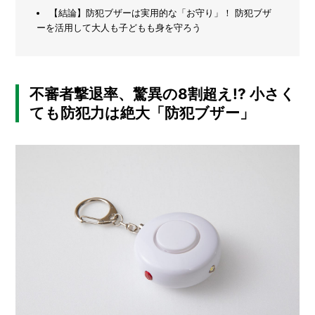
【結論】防犯ブザーは実用的な「お守り」！ 防犯ブザ
メ
ーを活用して大人も子どもも身を守ろう
ー
カ
ー
/
B
不審者撃退率、驚異の8割超え!? 小さく
R
A
ても防犯力は絶大「防犯ブザー」
N
D
ク
リ
エ
イ
タ
ー
/
C
R
E
A
T