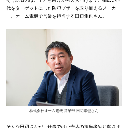
そう語るのは、子ども向けから大人向けまで、幅広い世
I
N
代をターゲットにした防犯ブザーを取り揃えるメーカ
Z
ー、オーム電機で営業を担当する田辺隼也さん。
-
S
T
A
F
F
株式会社オーム電機 営業部 田辺隼也さん
そんな田辺さんが、仕事では小売店の担当者やお客さま