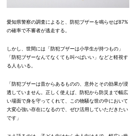
O
R
ユ
愛知県警察の調査によると、防犯ブザーを鳴らせば87%
ー
の確率で不審者が逃走する。
ザ
ー
/
C
しかし、世間には「防犯ブザーは小学生が持つもの」
U
S
「防犯ブザーなんてなくても叫べばいい」などと軽視す
T
る人もいる。
O
M
E
「防犯ブザーは昔からあるものの、意外とその効果が浸
R
透していません。正しく使えば、防犯から防災まで幅広
ス
い場面で身を守ってくれて、この物騒な世の中において
タ
大変心強い存在になるので、ぜひ活用していただきたい
ッ
です」
フ
/
C
A