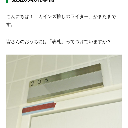
メ
ー
こんにちは！ カインズ推しのライター、かまたまで
カ
す。
ー
/
B
R
皆さんのおうちには「表札」ってつけていますか？
A
N
D
ク
リ
エ
イ
タ
ー
/
C
R
E
A
T