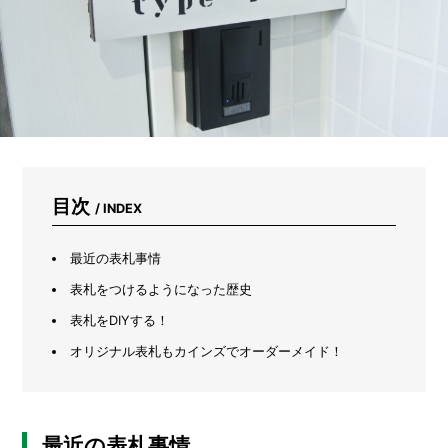
カ
イ
ン
ズ
で
ト
イ
レ
を
快
適
目次
/ INDEX
に
し
て
最近の表札事情
み
た
表札をつけるようになった歴史
表札をDIYする！
オリジナル表札もカインズでオーダーメイド！
最近の表札事情