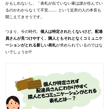
I
かもしれないし、「表札が出ていない家は誰が住んでい
N
るのかわからなくて不安……」という近所の人の本音も
Z
-
聞こえてきそうです。
S
T
A
つまり、今の時代、
個人は特定されたくないけど、配達
F
員さんが見つけやすく、隣人ともそれとなくコミュニケ
F
ーションがとれる新しい表札
が求められているのではな
いでしょうか!?