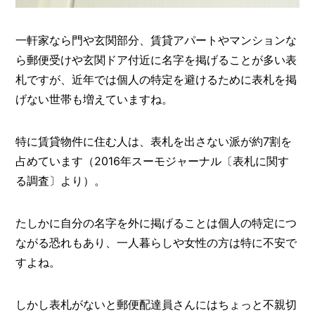
O
R
一軒家なら門や玄関部分、賃貸アパートやマンションな
ユ
ら郵便受けや玄関ドア付近に名字を掲げることが多い表
ー
ザ
札ですが、近年では個人の特定を避けるために表札を掲
ー
/
げない世帯も増えていますね。
C
U
S
特に賃貸物件に住む人は、表札を出さない派が約7割を
T
O
占めています（2016年スーモジャーナル〔表札に関す
M
る調査〕より）。
E
R
たしかに自分の名字を外に掲げることは個人の特定につ
ス
ながる恐れもあり、一人暮らしや女性の方は特に不安で
タ
ッ
すよね。
フ
/
C
A
しかし表札がないと郵便配達員さんにはちょっと不親切