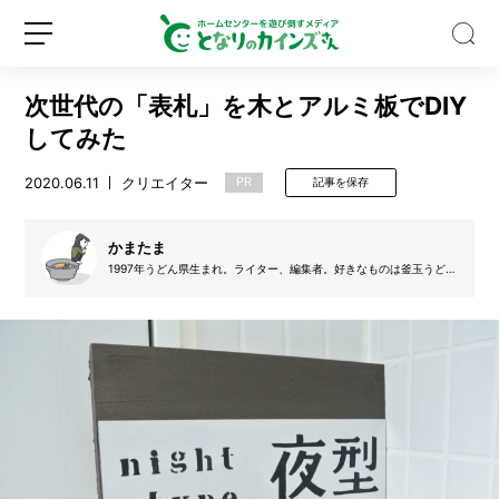
次世代の「表札」を木とアルミ板でDIY
してみた
2020.06.11
クリエイター
PR
記事を保存
自
宅
かまたま
の
1997年うどん県生まれ。ライター、編集者。好きなものは釜玉うど
ん、苦手なことは深入り。
ト
イ
新
ロ
レ
規
グ
が
登
イ
暑
録
ン
す
ぎ
た
の
で、