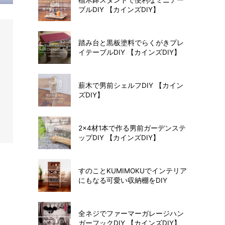
ブルDIY 【カインズDIY】
踏み台と黒板塗料でらくがきプレ
イテーブルDIY 【カインズDIY】
薪木で男前シェルフDIY 【カイン
ズDIY】
2×4材1本で作る男前ガーデンステ
ップDIY 【カインズDIY】
すのことKUMIMOKUでインテリア
にもなる可愛い収納棚をDIY
全ネジでファーマーガレージハン
ガーフックDIY 【カインズDIY】