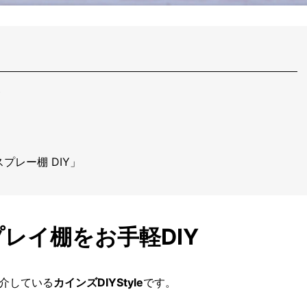
Y
レー棚 DIY」
レイ棚をお手軽DIY
紹介している
カインズDIYStyle
です。