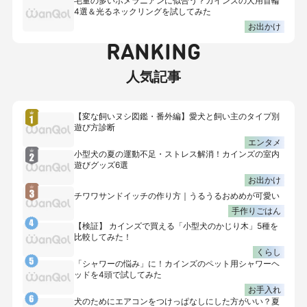
毛量の多いポメラニアンに似合う？カインズの犬用首輪
4選＆光るネックリングを試してみた
お出かけ
RANKING
人気記事
【変な飼いヌシ図鑑・番外編】愛犬と飼い主のタイプ別
遊び方診断
エンタメ
小型犬の夏の運動不足・ストレス解消！カインズの室内
遊びグッズ6選
お出かけ
チワワサンドイッチの作り方｜うるうるおめめが可愛い
手作りごはん
【検証】 カインズで買える「小型犬のかじり木」5種を
比較してみた！
くらし
「シャワーの悩み」に！カインズのペット用シャワーヘ
ッドを4頭で試してみた
お手入れ
犬のためにエアコンをつけっぱなしにした方がいい？夏