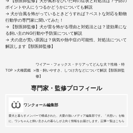
→ 【獣医師監修】犬が風邪をひいた時の症状と対処法は？予防の
ポイントや人にうつるかどうかについても解説
→ 犬が台風を怖がっているときどうすれば？ベストな対応を動物
行動学の専門家に聞いてみた！
→ 【獣医師監修】犬が雷を怖がる理由と対処法とは？逆効果にな
る飼い主のNG行動や予防策について解説
→ 犬の息が荒い原因は？病気や熱中症の可能性、対処法について
解説します【獣医師監修】
ワイアー・フォックス・テリアってどんな犬？性格・特
TOP
犬種図鑑
徴・飼いやすさ、しつけ方などについて解説【獣医師監
修】
専門家・監修プロフィール
ワンクォール編集部
愛犬と暮らすメンバーで構成された、犬愛の強いメディア編集部です。「犬想い」を軸
に、ワンちゃんと飼い主さんの暮らしが上向く情報をお届けします。記事一覧はこちら