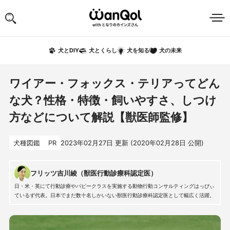
犬の未来
犬とDIY
犬とくらし
犬を知る
ワイアー・フォックス・テリアってどん
な犬？性格・特徴・飼いやすさ、しつけ
方などについて解説【獣医師監修】
犬種図鑑
PR
2023年02月27日
更新 (
2020年02月28日
公開)
フリッツ吉川綾（獣医行動診療科認定医）
日・米・英にて行動診療やパピークラスを実施する動物行動コンサルティングはっぴぃ
ているず代表。日本でまだ数十名しかいない獣医行動診療科認定医として幅広く活躍。