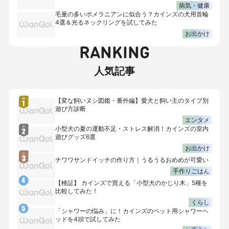
病気・健康
毛量の多いポメラニアンに似合う？カインズの犬用首輪
4選＆光るネックリングを試してみた
お出かけ
RANKING
人気記事
【変な飼いヌシ図鑑・番外編】愛犬と飼い主のタイプ別
遊び方診断
エンタメ
小型犬の夏の運動不足・ストレス解消！カインズの室内
遊びグッズ6選
お出かけ
チワワサンドイッチの作り方｜うるうるおめめが可愛い
手作りごはん
【検証】 カインズで買える「小型犬のかじり木」5種を
比較してみた！
くらし
「シャワーの悩み」に！カインズのペット用シャワーヘ
ッドを4頭で試してみた