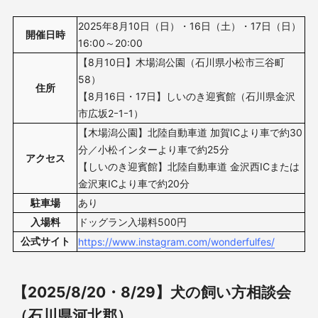
2025年8月10日（日）・16日（土）・17日（日）
開催日時
16:00～20:00
【8月10日】木場潟公園（石川県小松市三谷町
58）
住所
【8月16日・17日】しいのき迎賓館（石川県金沢
市広坂2ｰ1ｰ1）
【木場潟公園】北陸自動車道 加賀ICより車で約30
分／小松インターより車で約25分
アクセス
【しいのき迎賓館】北陸自動車道 金沢西ICまたは
金沢東ICより車で約20分
駐車場
あり
入場料
ドッグラン入場料500円
公式サイト
https://www.instagram.com/wonderfulfes/
【2025/8/20・8/29】犬の飼い方相談会
（石川県河北郡）