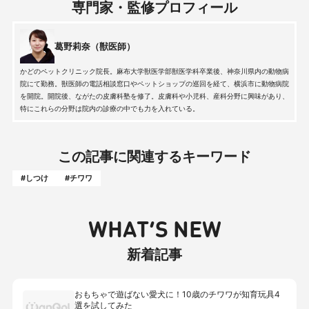
専門家・監修プロフィール
葛野莉奈（獣医師）
かどのペットクリニック院長。麻布大学獣医学部獣医学科卒業後、神奈川県内の動物病
院にて勤務。獣医師の電話相談窓口やペットショップの巡回を経て、横浜市に動物病院
を開院。開院後、ながたの皮膚科塾を修了。皮膚科や小児科、産科分野に興味があり、
特にこれらの分野は院内の診療の中でも力を入れている。
この記事に関連するキーワード
#しつけ
#チワワ
WHAT’S NEW
新着記事
おもちゃで遊ばない愛犬に！10歳のチワワが知育玩具4
選を試してみた