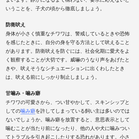
いうことを、子犬の頃から徹底しましょう。
防衛吠え
身体が小さく慎重なチワワは、警戒しているときや恐怖
を感じたときに、自分の身を守る方法として吠えること
があります。防衛吠えを防ぐには、社会化期に愛犬をよ
く観察することが大切です。威嚇のうなり声をあげたと
きや、吠えそうなシチュエーションに出くわしたとき
は、吠える前にしっかり制止しましょう。
甘噛み・噛み癖
チワワの可愛さから、つい甘やかして、スキンシップと
しての
噛み癖
を許してしまっている飼い主は多いのでは
ないでしょうか。噛み癖を放置すると、意思表示として
噛むことが当たり前になったり、他の人や犬に噛みつい
てトラブルを引き起こしたりする恐れがあります。小さ