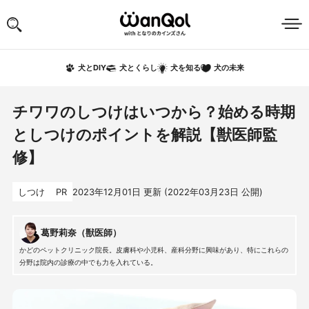
犬の未来
犬とDIY
犬とくらし
犬を知る
チワワのしつけはいつから？始める時期
としつけのポイントを解説【獣医師監
修】
しつけ
PR
2023年12月01日
更新 (
2022年03月23日
公開)
葛野莉奈（獣医師）
かどのペットクリニック院長。皮膚科や小児科、産科分野に興味があり、特にこれらの
分野は院内の診療の中でも力を入れている。