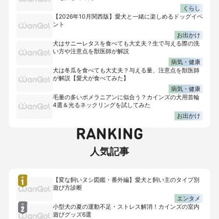
くらし
【2026年10月関西版】愛犬と一緒に楽しめるドッグイベ
ント
お出かけ
犬はサニーレタスを食べても大丈夫？生で与える際の洗
い方や注意点を獣医師が解説
病気・健康
犬は冬瓜を食べても大丈夫？与える量、注意点を獣医師
が解説【愛犬が食べてみた】
病気・健康
毛量の多いポメラニアンに似合う？カインズの犬用首輪
4選＆光るネックリングを試してみた
お出かけ
RANKING
人気記事
【変な飼いヌシ図鑑・番外編】愛犬と飼い主のタイプ別
遊び方診断
エンタメ
小型犬の夏の運動不足・ストレス解消！カインズの室内
遊びグッズ6選