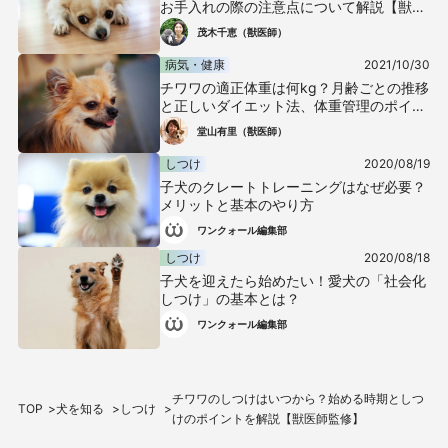
お手入れの際の注意点について解説【獣医
師監修】
茂木千恵（獣医師）
病気・健康
2021/10/30
チワワの適正体重は何kg？月齢ごとの推移
と正しいダイエット法、体重管理のポイン
トを解説【獣医師監修】
堂山有里（獣医師）
しつけ
2020/08/19
子犬のクレートトレーニングはなぜ必要？
メリットと基本のやり方
ワンクォール編集部
しつけ
2020/08/18
子犬を迎えたら始めたい！愛犬の「社会化
しつけ」の基本とは？
ワンクォール編集部
チワワのしつけはいつから？始める時期としつ
TOP
犬を知る
しつけ
けのポイントを解説【獣医師監修】