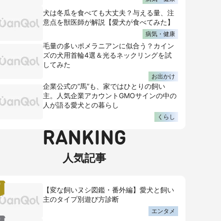
犬は冬瓜を食べても大丈夫？与える量、注
意点を獣医師が解説【愛犬が食べてみた】
病気・健康
毛量の多いポメラニアンに似合う？カイン
ズの犬用首輪4選＆光るネックリングを試
してみた
お出かけ
企業公式の“馬”も、家ではひとりの飼い
主。人気企業アカウントGMOサインの中の
人が語る愛犬との暮らし
くらし
RANKING
人気記事
【変な飼いヌシ図鑑・番外編】愛犬と飼い
主のタイプ別遊び方診断
エンタメ