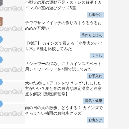
小型犬の夏の運動不足・ストレス解消！カ
インズの室内遊びグッズ6選
お出かけ
チワワサンドイッチの作り方｜うるうるお
めめが可愛い
手作りごはん
【検証】 カインズで買える「小型犬のかじ
り木」5種を比較してみた！
くらし
「シャワーの悩み」に！カインズのペット
用シャワーヘッドを4頭で試してみた
お手入れ
犬のためにエアコンをつけっぱなしにした
方がいい？夏と冬の最適な設定温度と注意
点を解説【獣医師監修】
病気・健康
雨の日の犬の散歩、どうする？ カインズで
そろえたい梅雨のお散歩グッズ
お出かけ