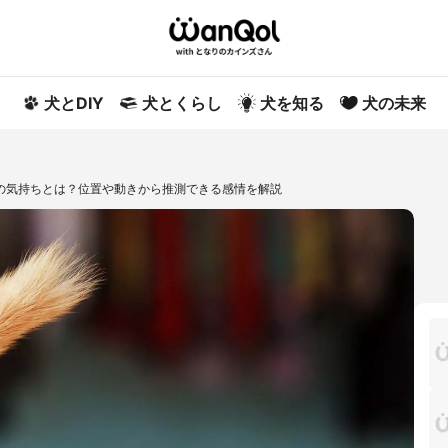
犬とDIY
犬とくらし
犬を知る
犬の未来
の気持ちとは？位置や動きから推測できる感情を解説