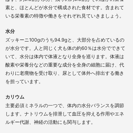
素と、ほとんどが水分で構成された食材です。含まれて
いる栄養素の特徴や働きをそれぞれ見ていきましょう。
水分
ズッキーニ
100g
のうち
94.9g
と、大部分を占めているの
が水分です。人と同じく犬も体の約
60
％は水分でできて
いて、水分は体内で体液となり全身を巡ります。体液は
酸素や栄養分などの重要な成分を全身の細胞に届け、代
わりに老廃物を受け取り、尿として体外へ排出する働き
を担っています。
カリウム
主要必須ミネラルの一つで、体内の水分バランスを調節
します。ナトリウムを排泄して血圧を抑える作用やエネ
ルギー代謝、神経の活動にも関与します。