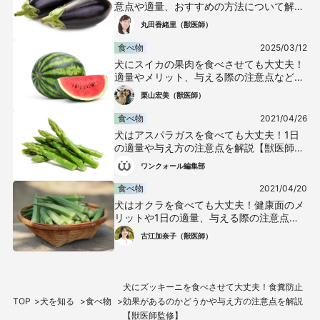
意点や適量、おすすめの方法について解説
【獣医師監修】
丸田香緒里（獣医師）
食べ物
2025/03/12
犬にスイカの果肉を食べさせても大丈夫！
適量やメリット、与える際の注意点などを
解説【獣医師監修】
栗山宏美（獣医師）
食べ物
2021/04/26
犬はアスパラガスを食べても大丈夫！1日
の適量や与え方の注意点を解説【獣医師監
修】
ワンクォール編集部
食べ物
2021/04/20
犬はオクラを食べても大丈夫！健康面のメ
リットや1日の適量、与える際の注意点を
解説【獣医師監修】
古江加奈子（獣医師）
犬にズッキーニを食べさせて大丈夫！食糞防止
TOP
犬を知る
食べ物
効果があるのかどうかや与え方の注意点を解説
【獣医師監修】