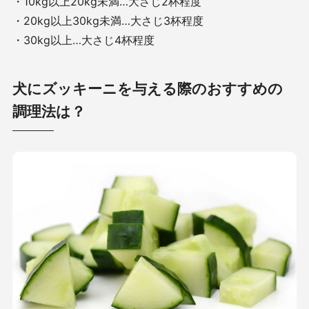
・
10kg
以上
20kg
未満…大さじ
2
杯程度
・
20kg
以上
30kg
未満…大さじ
3
杯程度
・
30kg
以上…大さじ
4
杯程度
犬にズッキーニを与える際のおすすめの
調理法は？