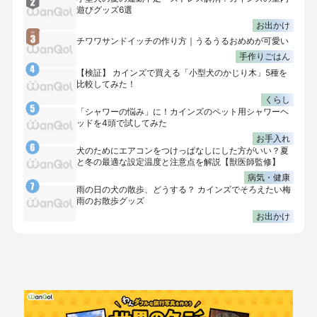
遊びグッズ6選
お出かけ
チワワサンドイッチの作り方｜うるうるおめめが可愛い
手作りごはん
【検証】 カインズで買える「小型犬のかじり木」5種を
比較してみた！
くらし
「シャワーの悩み」に！カインズのペット用シャワーヘ
ッドを4頭で試してみた
お手入れ
犬のためにエアコンをつけっぱなしにした方がいい？夏
と冬の最適な設定温度と注意点を解説【獣医師監修】
病気・健康
雨の日の犬の散歩、どうする？ カインズでそろえたい梅
雨のお散歩グッズ
お出かけ