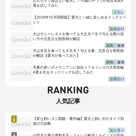
おもちゃで遊ばない愛犬に！10歳のチワワが知育玩具4
選を試してみた
くらし
【2026年10月関西版】愛犬と一緒に楽しめるドッグイベ
ント
お出かけ
犬はサニーレタスを食べても大丈夫？生で与える際の洗
い方や注意点を獣医師が解説
病気・健康
犬は冬瓜を食べても大丈夫？与える量、注意点を獣医師
が解説【愛犬が食べてみた】
病気・健康
毛量の多いポメラニアンに似合う？カインズの犬用首輪
4選＆光るネックリングを試してみた
お出かけ
RANKING
人気記事
【変な飼いヌシ図鑑・番外編】愛犬と飼い主のタイプ別
遊び方診断
エンタメ
小型犬の夏の運動不足・ストレス解消！カインズの室内