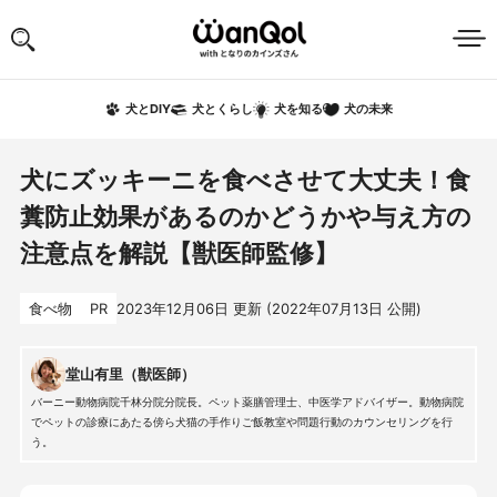
犬の未来
犬とDIY
犬とくらし
犬を知る
犬にズッキーニを食べさせて大丈夫！食
糞防止効果があるのかどうかや与え方の
注意点を解説【獣医師監修】
食べ物
PR
2023年12月06日
更新 (
2022年07月13日
公開)
堂山有里（獣医師）
バーニー動物病院千林分院分院長。ペット薬膳管理士、中医学アドバイザー。動物病院
でペットの診療にあたる傍ら犬猫の手作りご飯教室や問題行動のカウンセリングを行
う。