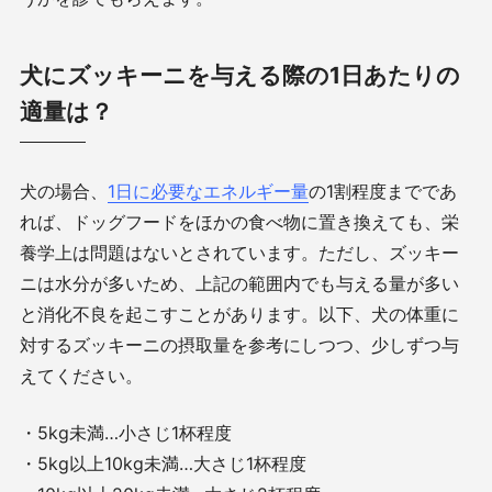
犬にズッキーニを与える際の1日あたりの
適量は？
犬の場合、
1日に必要なエネルギー量
の
1
割程度までであ
れば、ドッグフードをほかの食べ物に置き換えても、栄
養学上は問題はないとされています。ただし、ズッキー
ニは水分が多いため、上記の範囲内でも与える量が多い
と消化不良を起こすことがあります。以下、犬の体重に
対するズッキーニの摂取量を参考にしつつ、少しずつ与
えてください。
・
5kg
未満…小さじ
1
杯程度
・
5kg
以上
10kg
未満…大さじ
1
杯程度