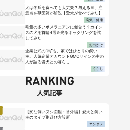
犬は冬瓜を食べても大丈夫？与える量、注
意点を獣医師が解説【愛犬が食べてみた】
病気・健康
毛量の多いポメラニアンに似合う？カイン
ズの犬用首輪4選＆光るネックリングを試
してみた
お出かけ
企業公式の“馬”も、家ではひとりの飼い
主。人気企業アカウントGMOサインの中の
人が語る愛犬との暮らし
くらし
RANKING
人気記事
【変な飼いヌシ図鑑・番外編】愛犬と飼い
主のタイプ別遊び方診断
エンタメ