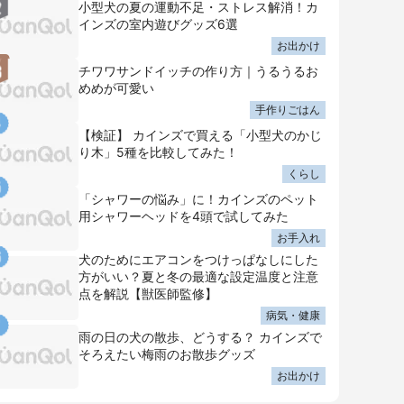
小型犬の夏の運動不足・ストレス解消！カ
インズの室内遊びグッズ6選
お出かけ
チワワサンドイッチの作り方｜うるうるお
めめが可愛い
手作りごはん
【検証】 カインズで買える「小型犬のかじ
り木」5種を比較してみた！
くらし
「シャワーの悩み」に！カインズのペット
用シャワーヘッドを4頭で試してみた
お手入れ
犬のためにエアコンをつけっぱなしにした
方がいい？夏と冬の最適な設定温度と注意
点を解説【獣医師監修】
病気・健康
雨の日の犬の散歩、どうする？ カインズで
そろえたい梅雨のお散歩グッズ
お出かけ