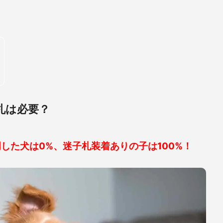
札は必要？
明した犬は0%、迷子札装着ありの子は100%！