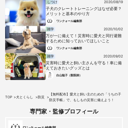
しつけ
2020/08/19
子犬のクレートトレーニングはなぜ必要？
メリットと基本のやり方
ワンクォール編集部
雑学
2020/10/02
万が一に備えて！災害時に愛犬と同行避難
するために知っておいてほしいこと
ワンクォール編集部
雑学
2020/09/02
災害時に愛犬と飼い主さんを守る！車に備
えておきたいグッズとは
白山聡子（獣医師）
【無料配布】愛犬と飼い主のための「うちの子
TOP
犬とくらし
防災
防災手帳」で、もしもの災害に備えよう！
専門家・監修プロフィール
ワンクォール編集部