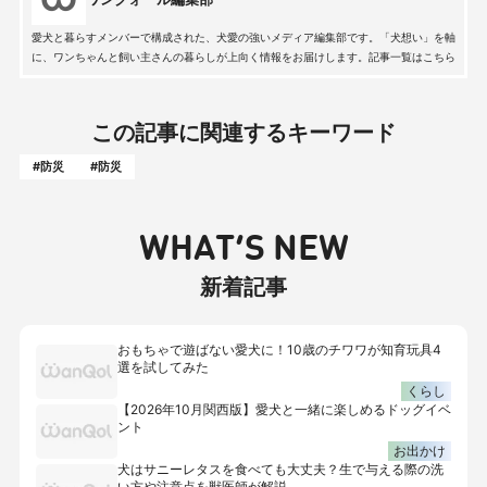
愛犬と暮らすメンバーで構成された、犬愛の強いメディア編集部です。「犬想い」を軸
に、ワンちゃんと飼い主さんの暮らしが上向く情報をお届けします。記事一覧はこちら
この記事に関連するキーワード
#防災
#防災
WHAT’S NEW
新着記事
おもちゃで遊ばない愛犬に！10歳のチワワが知育玩具4
選を試してみた
くらし
【2026年10月関西版】愛犬と一緒に楽しめるドッグイベ
ント
お出かけ
犬はサニーレタスを食べても大丈夫？生で与える際の洗
い方や注意点を獣医師が解説