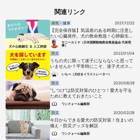
関連リンク
病気・健康
2021/12/22
【完全保存版】気温差のある時期に注意し
たい心臓発作。犬の救命救急！心肺蘇生と
人工呼吸を知っておこう
サニーカミヤ（日本国際動物救命救急協会 代表理
事）
防災
2022/01/04
うちの犬に限って迷子にならないと思って
いませんか？平常時にこそ、迷子犬ポスタ
ーを準備して！【テンプレート無料配布】
いちぺ（犬好きイラストレーター）
防災
2020/08/29
“しつけ”は防災対策のひとつ！愛犬を守る
ために教えておきたいこと
ワンクォール編集部
防災
2020/02/28
今日からできる愛犬の防災対策！住まいの
備え・防災グッズを解説
ワンクォール編集部