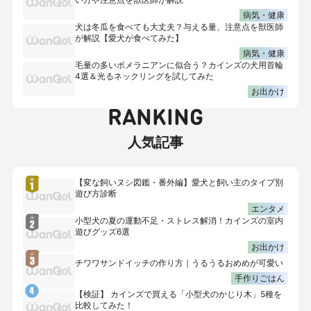
病気・健康
犬は冬瓜を食べても大丈夫？与える量、注意点を獣医師
が解説【愛犬が食べてみた】
病気・健康
毛量の多いポメラニアンに似合う？カインズの犬用首輪
4選＆光るネックリングを試してみた
お出かけ
RANKING
人気記事
【変な飼いヌシ図鑑・番外編】愛犬と飼い主のタイプ別
遊び方診断
エンタメ
小型犬の夏の運動不足・ストレス解消！カインズの室内
遊びグッズ6選
お出かけ
チワワサンドイッチの作り方｜うるうるおめめが可愛い
手作りごはん
【検証】 カインズで買える「小型犬のかじり木」5種を
比較してみた！