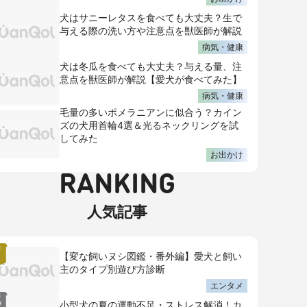
犬はサニーレタスを食べても大丈夫？生で
与える際の洗い方や注意点を獣医師が解説
病気・健康
犬は冬瓜を食べても大丈夫？与える量、注
意点を獣医師が解説【愛犬が食べてみた】
病気・健康
毛量の多いポメラニアンに似合う？カイン
ズの犬用首輪4選＆光るネックリングを試
してみた
お出かけ
RANKING
人気記事
【変な飼いヌシ図鑑・番外編】愛犬と飼い
主のタイプ別遊び方診断
エンタメ
小型犬の夏の運動不足・ストレス解消！カ