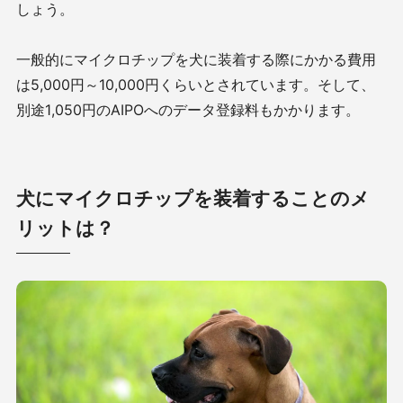
しょう。
一般的にマイクロチップを犬に装着する際にかかる費用
は
5,000
円～
10,000
円くらいとされています。そして、
別途
1,050
円の
AIPO
へのデータ登録料もかかります。
犬にマイクロチップを装着することのメ
リットは？