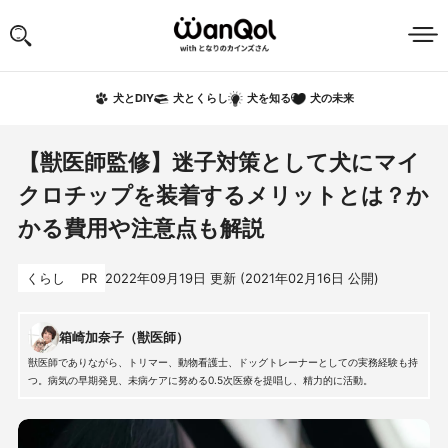
犬の未来
犬とDIY
犬とくらし
犬を知る
【獣医師監修】迷子対策として犬にマイ
クロチップを装着するメリットとは？か
かる費用や注意点も解説
くらし
PR
2022年09月19日
更新 (
2021年02月16日
公開)
箱崎加奈子（獣医師）
獣医師でありながら、トリマー、動物看護士、ドッグトレーナーとしての実務経験も持
つ。病気の早期発見、未病ケアに努める0.5次医療を提唱し、精力的に活動。