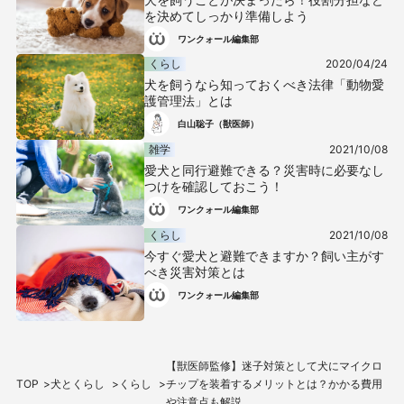
を決めてしっかり準備しよう
ワンクォール編集部
くらし
2020/04/24
犬を飼うなら知っておくべき法律「動物愛
護管理法」とは
白山聡子（獣医師）
雑学
2021/10/08
愛犬と同行避難できる？災害時に必要なし
つけを確認しておこう！
ワンクォール編集部
くらし
2021/10/08
今すぐ愛犬と避難できますか？飼い主がす
べき災害対策とは
ワンクォール編集部
【獣医師監修】迷子対策として犬にマイクロ
TOP
犬とくらし
くらし
チップを装着するメリットとは？かかる費用
や注意点も解説