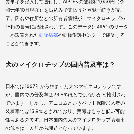
要事項を記入して送付し、
AIPO
への登録料
1,050
円（令
和元年
10
月現在）を振込みで支払うと登録手続きが完
了。氏名や住所などの所有者情報が、マイクロチップの
15
桁の番号に記録されます。このデータは
AIPO
のリーダ
ーが設置された
動物病院
や動物愛護センターで確認する
ことができます。
犬のマイクロチップの国内普及率は？
日本では
1997
年から始まった犬のマイクロチップです
が、国内での普及率は
26.5
％ほどではないかと推測され
ています。しかし、アニコムというペット保険加入者の
装着率では
15.8
％とされており、実際はもっと低い可能
性もあるのです。日本国内の犬のマイクロチップ装着率
の低さは、以前から課題となっています。