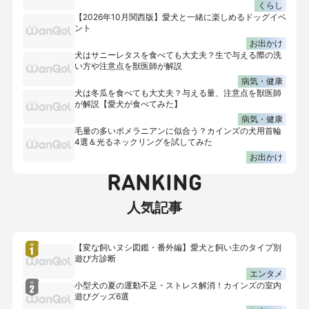
くらし
【2026年10月関西版】愛犬と一緒に楽しめるドッグイベ
ント
お出かけ
犬はサニーレタスを食べても大丈夫？生で与える際の洗
い方や注意点を獣医師が解説
病気・健康
犬は冬瓜を食べても大丈夫？与える量、注意点を獣医師
が解説【愛犬が食べてみた】
病気・健康
毛量の多いポメラニアンに似合う？カインズの犬用首輪
4選＆光るネックリングを試してみた
お出かけ
RANKING
人気記事
【変な飼いヌシ図鑑・番外編】愛犬と飼い主のタイプ別
遊び方診断
エンタメ
小型犬の夏の運動不足・ストレス解消！カインズの室内
遊びグッズ6選