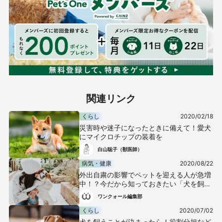
関連リンク
くらし
2020/02/18
災害時や迷子になったときに備えて！愛犬
にマイクロチップの装着を
白山聡子（獣医師）
病気・健康
2020/08/22
外出自粛の影響でペットを迎える人が急増
中！？今だから知っておきたい「犬を飼
う」ことの重みとは？
ワンクォール編集部
くらし
2020/07/02
犬を飼うことが決まったら！役割分担など