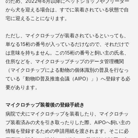
のため、
2022
年
6
月以降にペットショップやブリーダー
から犬を迎える場合は、すでに装着されている状態で自
宅に迎えることになります。
ただし、マイクロチップが装着されているといっても、
単なる
15
桁の番号が入っているだけなので、それだけで
は意味を持ちません。この
15
桁の番号と飼い主の氏名、
住所などを、マイクロチップチップのデータ管理機関
（マイクロチップによる動物の個体識別の普及を行なっ
ている「動物
ID
普及推進会議（
AIPO
）」）へ登録する必
要があります。
マイクロチップ装着後の登録手続き
病院で犬にマイクロチップを装着したり、マイクロチッ
プ装着済みの犬を引き取ったりした際、
AIPO
へ飼い主の
情報を登録するための申請用紙を渡されます。そこに必