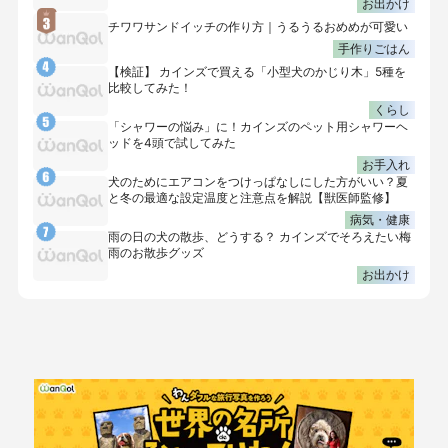
お出かけ
チワワサンドイッチの作り方｜うるうるおめめが可愛い
手作りごはん
【検証】 カインズで買える「小型犬のかじり木」5種を
比較してみた！
くらし
「シャワーの悩み」に！カインズのペット用シャワーヘ
ッドを4頭で試してみた
お手入れ
犬のためにエアコンをつけっぱなしにした方がいい？夏
と冬の最適な設定温度と注意点を解説【獣医師監修】
病気・健康
雨の日の犬の散歩、どうする？ カインズでそろえたい梅
雨のお散歩グッズ
お出かけ