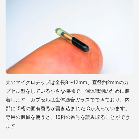
犬のマイクロチップは全長
8
〜
12mm
、直径約
2mm
のカ
プセル型をしている小さな機械で、個体識別のために装
着します。カプセルは生体適合ガラスでできており、内
部に
15
桁の固有番号が書き込まれた
IC
が入っています。
専用の機械を使うと、
15
桁の番号を読み取ることができ
ます。