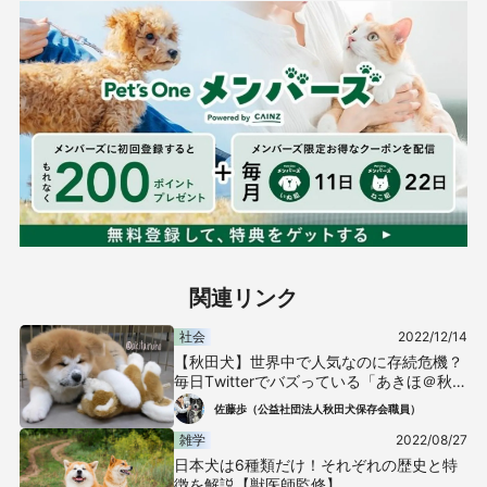
関連リンク
社会
2022/12/14
【秋田犬】世界中で人気なのに存続危機？
毎日Twitterでバズっている「あきほ＠秋田
犬会館」が真剣に伝えたいこと
佐藤歩（公益社団法人秋田犬保存会職員）
雑学
2022/08/27
日本犬は6種類だけ！それぞれの歴史と特
徴を解説【獣医師監修】