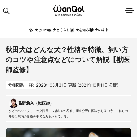
犬の未来
犬とDIY
犬とくらし
犬を知る
秋田犬はどんな犬？性格や特徴、飼い方
のコツや注意点などについて解説【獣医
師監修】
犬種図鑑
PR
2023年03月31日
更新 (
2021年10月11日
公開)
葛野莉奈（獣医師）
かどのペットクリニック院長。皮膚科や小児科、産科分野に興味があり、特にこれらの
分野は院内の診療の中でも力を入れている。