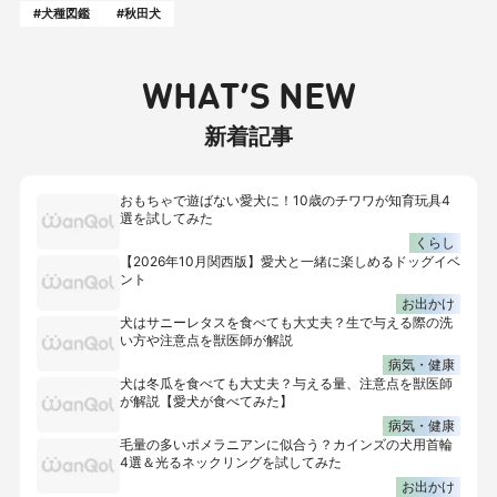
#犬種図鑑
#秋田犬
WHAT’S NEW
新着記事
おもちゃで遊ばない愛犬に！10歳のチワワが知育玩具4
選を試してみた
くらし
【2026年10月関西版】愛犬と一緒に楽しめるドッグイベ
ント
お出かけ
犬はサニーレタスを食べても大丈夫？生で与える際の洗
い方や注意点を獣医師が解説
病気・健康
犬は冬瓜を食べても大丈夫？与える量、注意点を獣医師
が解説【愛犬が食べてみた】
病気・健康
毛量の多いポメラニアンに似合う？カインズの犬用首輪
4選＆光るネックリングを試してみた
お出かけ