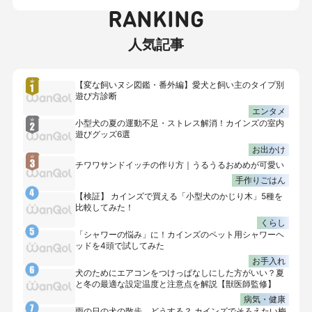
RANKING
人気記事
【変な飼いヌシ図鑑・番外編】愛犬と飼い主のタイプ別
遊び方診断
エンタメ
小型犬の夏の運動不足・ストレス解消！カインズの室内
遊びグッズ6選
お出かけ
チワワサンドイッチの作り方｜うるうるおめめが可愛い
手作りごはん
【検証】 カインズで買える「小型犬のかじり木」5種を
比較してみた！
くらし
「シャワーの悩み」に！カインズのペット用シャワーヘ
ッドを4頭で試してみた
お手入れ
犬のためにエアコンをつけっぱなしにした方がいい？夏
と冬の最適な設定温度と注意点を解説【獣医師監修】
病気・健康
雨の日の犬の散歩、どうする？ カインズでそろえたい梅