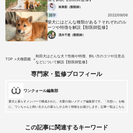
林美彩（獣医師）
雑学
2022/09/06
柴犬にはどんな種類がある？それぞれのル
ーツや特徴を解説【獣医師監修】
茂木千恵（獣医師）
秋田犬はどんな犬？性格や特徴、飼い方のコツや注意点
TOP
犬種図鑑
などについて解説【獣医師監修】
専門家・監修プロフィール
ワンクォール編集部
愛犬と暮らすメンバーで構成された、犬愛の強いメディア編集部です。「犬想い」を軸
に、ワンちゃんと飼い主さんの暮らしが上向く情報をお届けします。記事一覧はこちら
この記事に関連するキーワード