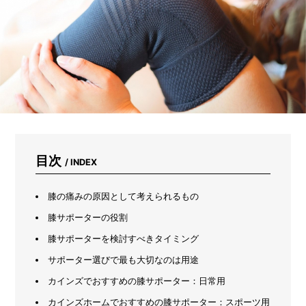
ヤ
ー
が
教
え
る
「ち
ょ
う
ど
い
い
一
目次
/ INDEX
個」
の
見
膝の痛みの原因として考えられるもの
つ
膝サポーターの役割
け
方
膝サポーターを検討すべきタイミング
サポーター選びで最も大切なのは用途
カインズでおすすめの膝サポーター：日常用
カインズホームでおすすめの膝サポーター：スポーツ用