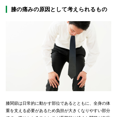
O
R
膝の痛みの原因として考えられるもの
ユ
ー
ザ
ー
/
C
U
S
T
O
M
E
R
ス
タ
ッ
フ
/
膝関節は日常的に動かす部位であるとともに、全身の体
C
重を支える必要があるため負担が大きくなりやすい部分
A