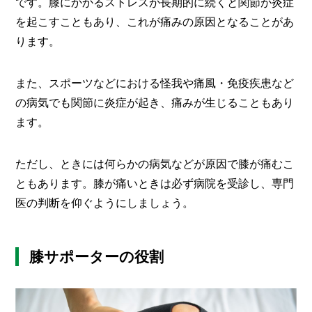
I
です。膝にかかるストレスが長期的に続くと関節が炎症
N
を起こすこともあり、これが痛みの原因となることがあ
Z
ります。
-
S
T
また、スポーツなどにおける怪我や痛風・免疫疾患など
A
F
の病気でも関節に炎症が起き、痛みが生じることもあり
F
ます。
ただし、ときには何らかの病気などが原因で膝が痛むこ
ともあります。膝が痛いときは必ず病院を受診し、専門
医の判断を仰ぐようにしましょう。
膝サポーターの役割