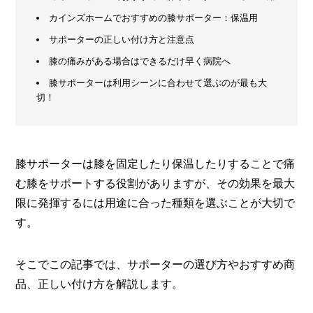
カインズホームでおすすめの膝サポーター：保温用
メ
ー
サポーターの正しい付け方と注意点
カ
膝の痛みがある場合はできるだけ早く病院へ
ー
/
B
膝サポーターは利用シーンに合わせて選ぶのが最も大
R
切！
A
N
D
ク
膝サポーターは膝を固定したり保温したりすることで痛
リ
む膝をサポートする役割がありますが、その効果を最大
エ
限に発揮するには用途に合った種類を選ぶことが大切で
イ
タ
す。
ー
/
C
R
そこでこの記事では、サポーターの選び方やおすすめ商
E
品、正しい付け方を解説します。
A
T