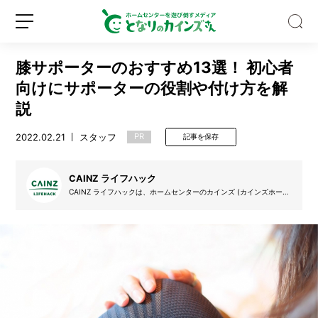
膝サポーターのおすすめ13選！ 初心者
向けにサポーターの役割や付け方を解
説
2022.02.21
スタッフ
PR
記事を保存
ゴ
ミ
箱
CAINZ ライフハック
の
CAINZ ライフハックは、ホームセンターのカインズ (カインズホー
種
ム) が提案する日常で使える便利な知恵をお届けします。すぐに実践
新
ロ
類、
できる便利なTIPSや情報が盛りだくさん。
規
グ
多
登
イ
す
録
ン
ぎ
な
い？
バ
イ