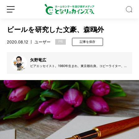
ビールを研究した文豪、森鴎外
2020.08.12
ユーザー
PR
記事を保存
矢野竜広
夏
ビアエッセイスト。1980年生まれ、東京都出身。コピーライター、放
に
送作家を経て2013年、妻の故郷である鳥取県に移住しフリーライタ
ーに。著書に『ビールの図鑑』『日本のクラフトビール図鑑』（とも
ぴ
に共著、マイナビ）、『山陰クラフトビール』（今井出版）などがあ
っ
る。山陰と世界のブルワリー探訪をライフワークにすべく活動中。
た
新
ロ
り！
規
グ
そ
登
イ
う
録
ン
め
ん
型
ヘ
ア