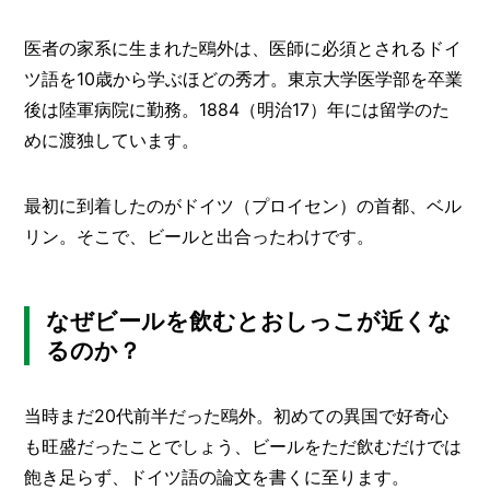
O
R
医者の家系に生まれた鴎外は、医師に必須とされるドイ
ユ
ツ語を10歳から学ぶほどの秀才。東京大学医学部を卒業
ー
後は陸軍病院に勤務。1884（明治17）年には留学のた
ザ
めに渡独しています。
ー
/
C
U
最初に到着したのがドイツ（プロイセン）の首都、ベル
S
T
リン。そこで、ビールと出合ったわけです。
O
M
E
R
なぜビールを飲むとおしっこが近くな
るのか？
ス
タ
ッ
当時まだ20代前半だった鴎外。初めての異国で好奇心
フ
/
も旺盛だったことでしょう、ビールをただ飲むだけでは
C
A
飽き足らず、ドイツ語の論文を書くに至ります。