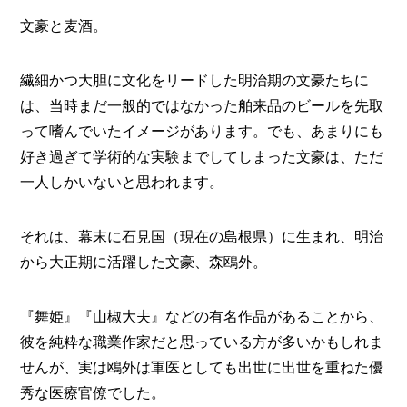
文豪と麦酒。
メ
ー
カ
繊細かつ大胆に文化をリードした明治期の文豪たちに
ー
/
B
は、当時まだ一般的ではなかった舶来品のビールを先取
R
って嗜んでいたイメージがあります。でも、あまりにも
A
好き過ぎて学術的な実験までしてしまった文豪は、ただ
N
D
一人しかいないと思われます。
ク
リ
それは、幕末に石見国（現在の島根県）に生まれ、明治
エ
から大正期に活躍した文豪、森鴎外。
イ
タ
ー
/
『舞姫』『山椒大夫』などの有名作品があることから、
C
R
彼を純粋な職業作家だと思っている方が多いかもしれま
E
せんが、実は鴎外は軍医としても出世に出世を重ねた優
A
秀な医療官僚でした。
T