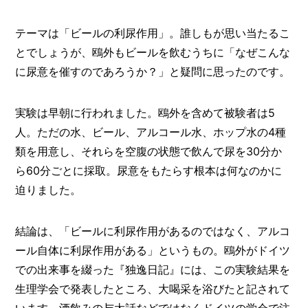
I
N
Z
テーマは「ビールの利尿作用」。誰しもが思い当たるこ
-
とでしょうが、鴎外もビールを飲むうちに「なぜこんな
S
T
に尿意を催すのであろうか？」と疑問に思ったのです。
A
F
F
実験は早朝に行われました。鴎外を含めて被験者は5
人。ただの水、ビール、アルコール水、ホップ水の4種
類を用意し、それらを空腹の状態で飲んで尿を30分か
ら60分ごとに採取。尿意をもたらす根本は何なのかに
迫りました。
結論は、「ビールに利尿作用があるのではなく、アルコ
ール自体に利尿作用がある」というもの。鴎外がドイツ
での出来事を綴った『独逸日記』には、この実験結果を
生理学会で発表したところ、大喝采を浴びたと記されて
います。酒飲みの与太話などではなくドイツの学会で注