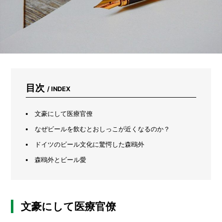
コ
ー
ム
を
作
ろ
う
目次
/ INDEX
文豪にして医療官僚
なぜビールを飲むとおしっこが近くなるのか？
ドイツのビール文化に驚愕した森鴎外
森鴎外とビール愛
文豪にして医療官僚