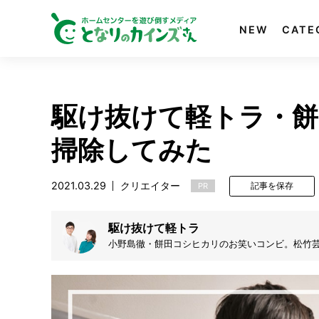
NEW
CATE
駆け抜けて軽トラ・餅
掃除してみた
2021.03.29
クリエイター
PR
記事を保存
駆け抜けて軽トラ
小野島徹・餅田コシヒカリのお笑いコンビ。松竹芸
ズ』であり(2016年解散)ネタを作成している
田の男女コンビ。2019年、『ザ・細かすぎて伝