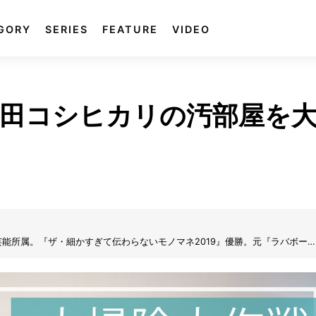
GORY
SERIES
FEATURE
VIDEO
田コシヒカリの汚部屋を
能所属。『ザ・細かすぎて伝わらないモノマネ2019』優勝。元『ラバボー
小野島と、カトパン似の愛らしいルックスとギャップある体型で一躍有名となった
わらないモノマネ』にて見事優勝を果たしている。