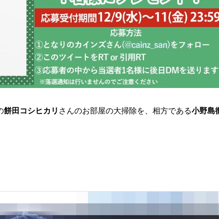
の
餅田コシヒカリ
さんのお部屋の大掃除を、相方である
小野島
。