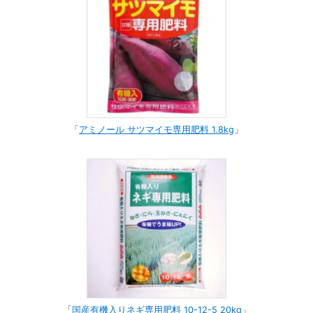
「
アミノール サツマイモ専用肥料 1.8kg
」
「
国産有機入りネギ専用肥料 10-12-5 20kg
」