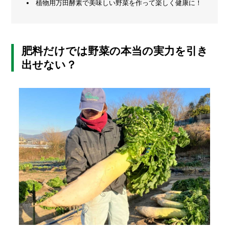
植物用万田酵素で美味しい野菜を作って楽しく健康に！
の
メ
こ
と
ー
カ
ー
/
肥料だけでは野菜の本当の実力を引き
B
出せない？
R
A
N
D
ク
リ
エ
イ
タ
ー
/
C
R
E
A
T