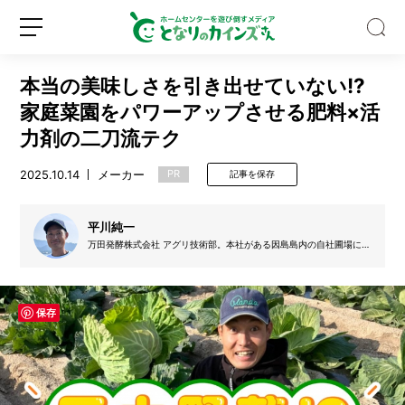
本当の美味しさを引き出せていない!?
家庭菜園をパワーアップさせる肥料×活
力剤の二刀流テク
2025.10.14
メーカー
PR
記事を保存
【専
門
家
平川純一
監
万田発酵株式会社 アグリ技術部。本社がある因島島内の自社圃場にて
修】
野菜や柑橘の栽培を担当。「万田酵素」の原材料（柑橘・作物）の栽
新
ロ
吸
培も行う。休日は家族と一緒に家庭菜園やレジャーを楽しんでいる。
規
グ
血
登
イ
昆
保存
録
ン
虫
「ア
ブ」
に
噛