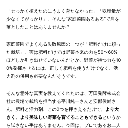
O
R
「せっかく植えたのにうまく育たなかった」「収穫量が
ユ
少なくてがっかり」。そんな“家庭菜園あるある”で肩を
ー
落としたことはありませんか？
ザ
ー
/
C
家庭菜園でよくある失敗原因の一つが「肥料だけに頼っ
U
た栽培」。実は肥料だけでは野菜本来の力を50〜60%
S
T
ほどしか引き出せていないんだとか。野菜が持つ力を10
O
0%発揮させるには、正しく肥料を使うだけでなく、活
M
力剤の併用も必要なんだそうです。
E
R
そんな意外な真実を教えてくれたのは、万田発酵株式会
ス
タ
社の農場で栽培を担当する平川純一さんと安部俊輔さ
ッ
ん。肥料と活力剤、この2つを押さえるだけで、
より大
フ
/
C
きく、より美味しい野菜を育てることもできる
というか
A
ら試さない手はありません。今回は、プロであるお二人