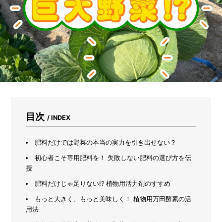
ま
れ
な
い
た
め
に
は？
キ
ャ
ン
プ
場
目次
/ INDEX
や
山
河
肥料だけでは野菜の本当の実力を引き出せない？
で
初心者こそ専用肥料を！ 失敗しない肥料の選び方を伝
注
授
意
す
肥料だけじゃ足りない!? 植物用活力剤のすすめ
べ
き
もっと大きく、もっと美味しく！ 植物用万田酵素の活
3
用法
つ