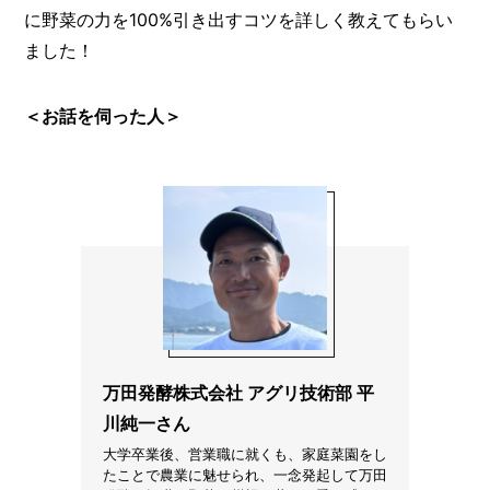
I
に野菜の力を100%引き出すコツを詳しく教えてもらい
N
Z
ました！
-
S
T
＜お話を伺った人＞
A
F
F
万田発酵株式会社 アグリ技術部 平
川純一さん
大学卒業後、営業職に就くも、家庭菜園をし
たことで農業に魅せられ、一念発起して万田