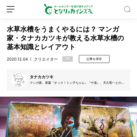
水草水槽をうまくやるには？ マンガ
家・タナカカツキが教える水草水槽の
基本知識とレイアウト
2020.12.04
クリエイター
PR
記事を保存
ゴ
ミ
箱
タナカカツキ
の
マンガ家。著書『オッス！トン子ちゃん』『サ道』、天久聖一との共
種
著『バカドリル』など。2013年『水草水槽のせかい すばらしきイン
新
ロ
類、
ドア大自然』を刊行。世界水草レイアウトコンテスト2020年度日本
規
グ
人ランキング2位。
多
登
イ
す
録
ン
ぎ
な
い？
バ
イ