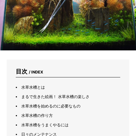
ヤ
ー
が
教
え
る
「ち
ょ
う
ど
い
い
一
目次
/ INDEX
個」
の
見
水草水槽とは
つ
まるで生きた絵画！ 水草水槽の楽しさ
け
方
水草水槽を始めるのに必要なもの
水草水槽の作り方
水草水槽をうまくやるには
日々のメンテナンス