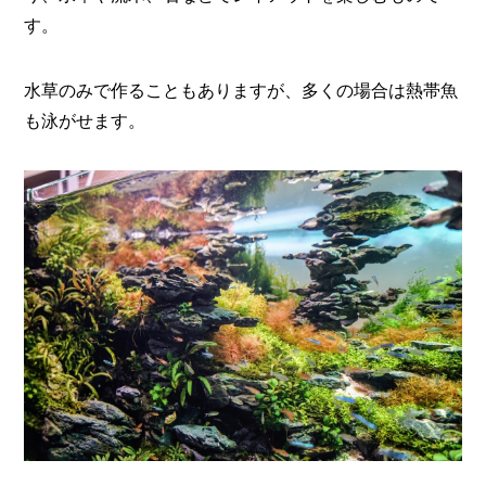
O
す。
R
ユ
水草のみで作ることもありますが、多くの場合は熱帯魚
ー
ザ
も泳がせます。
ー
/
C
U
S
T
O
M
E
R
ス
タ
ッ
フ
/
C
A