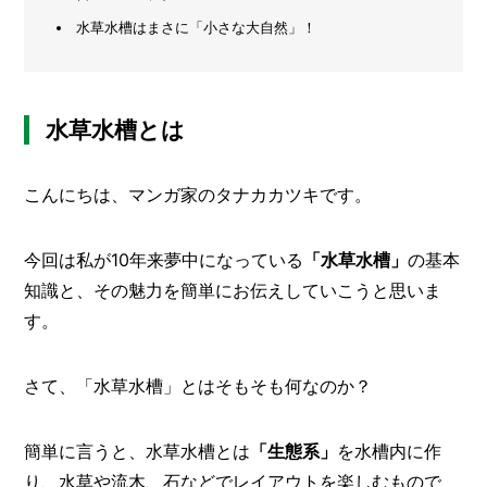
水草水槽はまさに「小さな大自然」！
メ
ー
カ
ー
/
B
水草水槽とは
R
A
N
こんにちは、マンガ家のタナカカツキです。
D
ク
今回は私が10年来夢中になっている
「水草水槽」
の基本
リ
知識と、その魅力を簡単にお伝えしていこうと思いま
エ
イ
す。
タ
ー
/
C
さて、「水草水槽」とはそもそも何なのか？
R
E
A
簡単に言うと、水草水槽とは
「生態系」
を水槽内に作
T
り、水草や流木、石などでレイアウトを楽しむもので