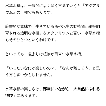
I
N
水草水槽は、一般的によく聞く言葉でいうと
「アクアリ
Z
ウム」
の一種でもあります。
-
S
T
辞書的な意味で「生きている魚や水生の動植物が維持飼
A
育される透明な水槽」をアクアリウムと言い、水草水槽
F
F
もそのひとつというわけです。
といっても、魚よりは植物が目立つ水草水槽。
「いったいなにが楽しいの？」「なんか難しそう」と思
う方も多いかもしれません。
水草水槽の楽しさは、
部屋にいながら「大自然にふれる
悦び」
にあります。