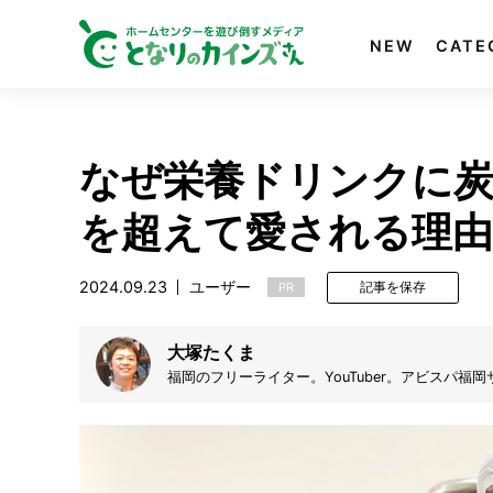
NEW
CATE
なぜ栄養ドリンクに炭
を超えて愛される理由
2024.09.23
ユーザー
PR
記事を保存
大塚たくま
福岡のフリーライター。YouTuber。アビスパ
ズ、吉田拓郎、B'z大好き。月1で嬉野温泉に宿泊