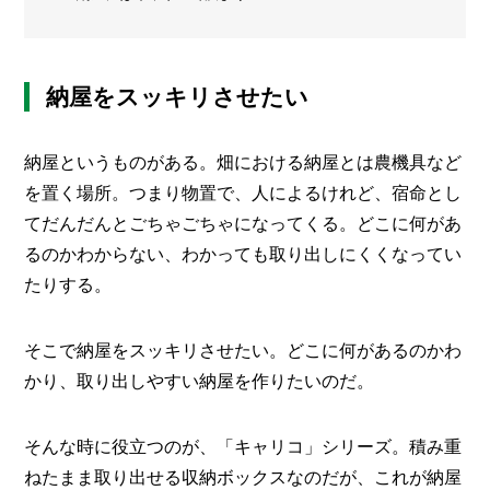
た
メ
ー
カ
納屋をスッキリさせたい
ー
/
B
R
納屋というものがある。畑における納屋とは農機具など
A
N
を置く場所。つまり物置で、人によるけれど、宿命とし
D
てだんだんとごちゃごちゃになってくる。どこに何があ
るのかわからない、わかっても取り出しにくくなってい
ク
リ
たりする。
エ
イ
タ
そこで納屋をスッキリさせたい。どこに何があるのかわ
ー
/
かり、取り出しやすい納屋を作りたいのだ。
C
R
E
そんな時に役立つのが、「キャリコ」シリーズ。積み重
A
T
ねたまま取り出せる収納ボックスなのだが、これが納屋