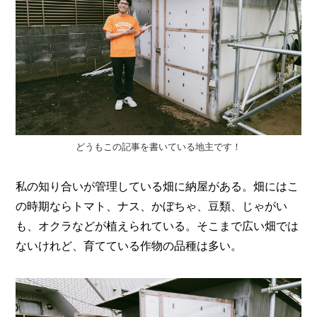
I
N
Z
-
S
T
A
F
F
どうもこの記事を書いている地主です！
私の知り合いが管理している畑に納屋がある。畑にはこ
の時期ならトマト、ナス、かぼちゃ、豆類、じゃがい
も、オクラなどが植えられている。そこまで広い畑では
ないけれど、育てている作物の品種は多い。