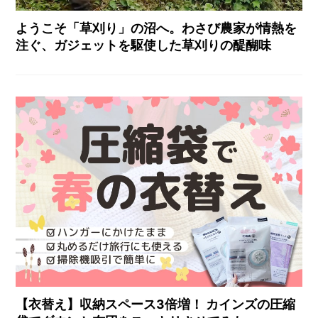
ようこそ「草刈り」の沼へ。わさび農家が情熱を
注ぐ、ガジェットを駆使した草刈りの醍醐味
【衣替え】収納スペース3倍増！ カインズの圧縮