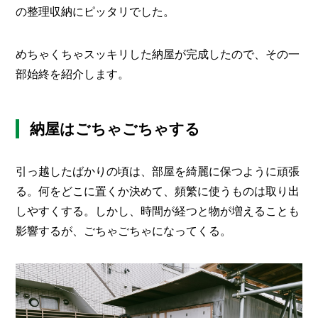
O
の整理収納にピッタリでした。
R
ユ
めちゃくちゃスッキリした納屋が完成したので、その一
ー
部始終を紹介します。
ザ
ー
/
C
U
納屋はごちゃごちゃする
S
T
O
引っ越したばかりの頃は、部屋を綺麗に保つように頑張
M
E
る。何をどこに置くか決めて、頻繁に使うものは取り出
R
しやすくする。しかし、時間が経つと物が増えることも
影響するが、ごちゃごちゃになってくる。
ス
タ
ッ
フ
/
C
A