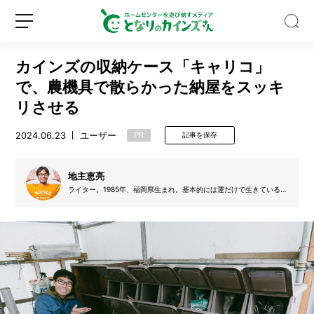
カインズの収納ケース「キャリコ」
で、農機具で散らかった納屋をスッキ
リさせる
2024.06.23
ユーザー
PR
記事を保存
カ
イ
ン
地主恵亮
ズ
ライター。1985年、福岡県生まれ。基本的には運だけで生きている
の“楽
が、取材日はだいたい雨になる。2014年より東京農業大学非常勤講
新
ロ
す
師。著書に『妄想彼女』（鉄人社）、『ひとりぼっちを全力で楽し
規
グ
む』（すばる舎）がある。
ぎ
登
イ
る
録
ン
服”は
お
し
ゃ
れ