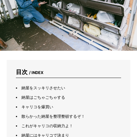
に
着
ら
れ
る？
古
着
屋
さ
ん
に
本
気
目次
/ INDEX
で
コ
ー
納屋をスッキリさせたい
デ
納屋はごちゃごちゃする
を
組
キャリコを爆買い
ん
散らかった納屋を整理整頓するぞ！
で
も
これがキャリコの収納力よ！
ら
っ
納屋にはキャリコで決まり