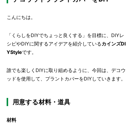
の
メ
こ
と
ー
こんにちは。
カ
ー
/
B
「くらしをDIYでちょっと良くする」を目標に、DIYレ
R
シピやDIYに関するアイデアを紹介している
カインズDI
A
N
YStyle
です。
D
ク
誰でも楽しくDIYに取り組めるように、今回は、デコウ
リ
ッドを使用して、プラントカバーをDIYしていきます。
エ
イ
タ
ー
用意する材料・道具
/
C
R
E
材料
A
T