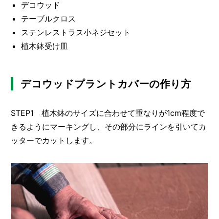
O
デコウッド
R
テーブルクロス
ステンレストラス小ネジセット
ユ
ー
植木鉢受け皿
ザ
ー
/
C
U
デコウッドプラントカバーの作り方
S
T
O
STEP1 植木鉢のサイズに合わせて重なりが1cm程度で
M
きるようにマーキングし、その部分にラインを引いてカ
E
ッターでカットします。
R
ス
タ
ッ
フ
/
C
A