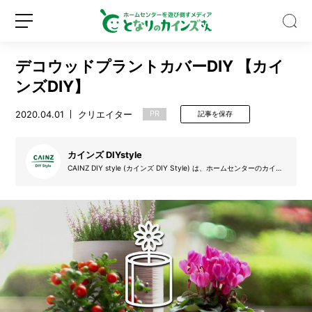
デコウッドプラントカバーDIY 【カイ
ンズDIY】
2020.04.01
クリエイター
PR
記事を保存
【専
門
カインズ DIYstyle
家
CAINZ DIY style (カインズ DIY Style) は、ホームセンターのカイン
ズ (カインズホーム) が提案するDIYを実践するサークルです。デザイ
監
ン絵を起こし、設計図を書き、材料を集め、そして制作し、更にはDI
修】
Y動画も掲載。自分で制作する楽しみを、DIYのアイデア動画と共に
新
ロ
皆さんで盛り上げていきたいと思います。気軽にできるDIYの楽しさ
吸
規
グ
をカインズ独自の目線でお届けします。
血
登
イ
昆
録
ン
虫
「ア
ブ」
に
噛