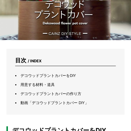
ま
れ
な
い
た
め
に
は？
キ
ャ
ン
目次
/ INDEX
プ
場
や
デコウッドプラントカバーをDIY
山
河
用意する材料・道具
で
デコウッドプラントカバーの作り方
注
意
動画「デコウッドプラントカバー DIY」
す
べ
き
3
つ
デコウッドプラントカバーをDIY