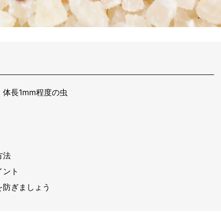
体長1mm程度の虫
方法
イント
を防ぎましょう