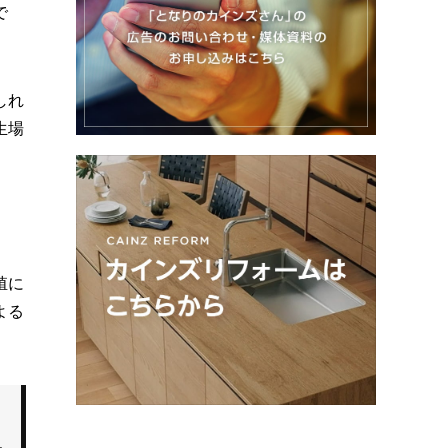
で
しれ
生場
殖に
よる