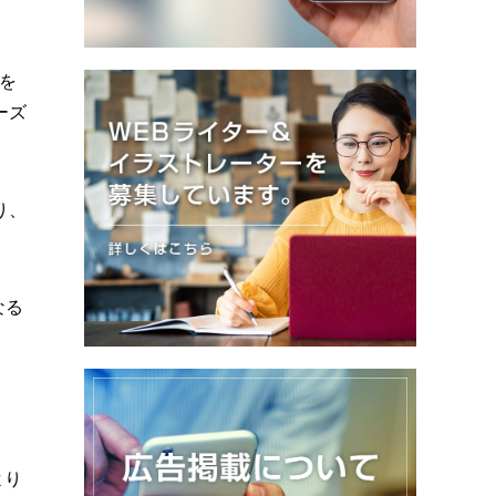
を
ーズ
り、
なる
より