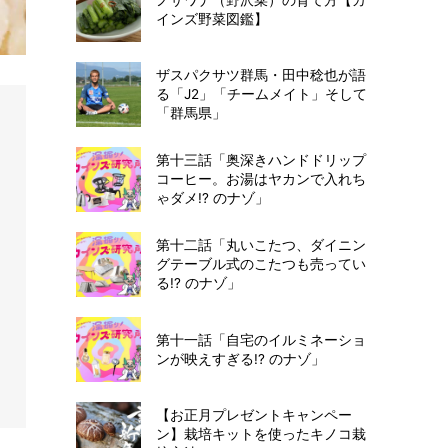
インズ野菜図鑑】
ザスパクサツ群馬・田中稔也が語
る「J2」「チームメイト」そして
「群馬県」
第十三話「奥深きハンドドリップ
コーヒー。お湯はヤカンで入れち
ゃダメ!? のナゾ」
第十二話「丸いこたつ、ダイニン
グテーブル式のこたつも売ってい
る!? のナゾ」
第十一話「自宅のイルミネーショ
ンが映えすぎる!? のナゾ」
【お正月プレゼントキャンペー
ン】栽培キットを使ったキノコ栽