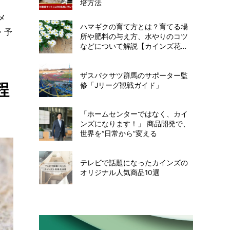
培方法
メ
ハマギクの育て方とは？育てる場
・予
所や肥料の与え方、水やりのコツ
などについて解説【カインズ花図
鑑】
ザスパクサツ群馬のサポーター監
程
修「Jリーグ観戦ガイド」
「ホームセンターではなく、カイ
ンズになります！」 商品開発で、
世界を“日常から”変える
テレビで話題になったカインズの
オリジナル人気商品10選