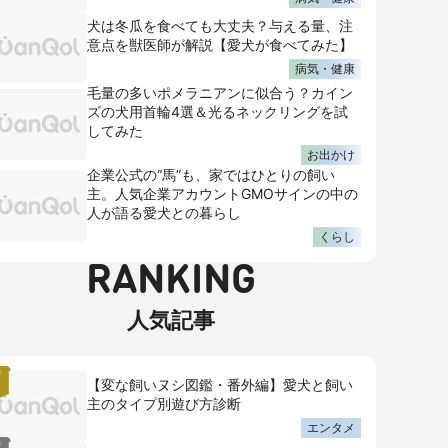
犬は冬瓜を食べても大丈夫？与える量、注
意点を獣医師が解説【愛犬が食べてみた】
病気・健康
毛量の多いポメラニアンに似合う？カイン
ズの犬用首輪4選＆光るネックリングを試
してみた
お出かけ
企業公式の“馬”も、家ではひとりの飼い
主。人気企業アカウントGMOサインの中の
人が語る愛犬との暮らし
くらし
RANKING
人気記事
【変な飼いヌシ図鑑・番外編】愛犬と飼い
主のタイプ別遊び方診断
エンタメ