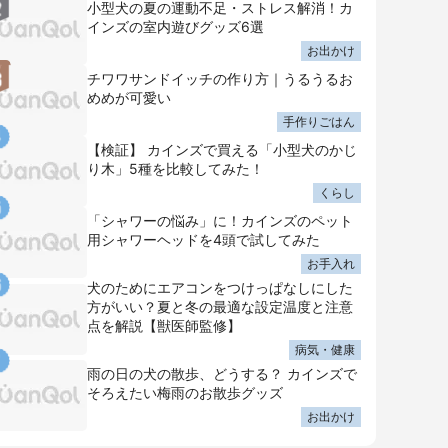
小型犬の夏の運動不足・ストレス解消！カ
インズの室内遊びグッズ6選
お出かけ
チワワサンドイッチの作り方｜うるうるお
めめが可愛い
手作りごはん
【検証】 カインズで買える「小型犬のかじ
り木」5種を比較してみた！
くらし
「シャワーの悩み」に！カインズのペット
用シャワーヘッドを4頭で試してみた
お手入れ
犬のためにエアコンをつけっぱなしにした
方がいい？夏と冬の最適な設定温度と注意
点を解説【獣医師監修】
病気・健康
雨の日の犬の散歩、どうする？ カインズで
そろえたい梅雨のお散歩グッズ
お出かけ