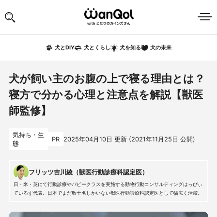
犬の未来
犬とDIY
犬とくらし
犬を知る
犬が飼い主のお腹の上で寝る理由とは？
寝方で分かる心理と注意点を解説【獣医
師監修】
気持ち・生
PR
2025年04月10日
更新 (
2021年11月25日
公開)
態
フリッツ吉川綾（獣医行動診療科認定医）
日・米・英にて行動診療やパピークラスを実施する動物行動コンサルティングはっぴぃ
ているず代表。日本でまだ数十名しかいない獣医行動診療科認定医として幅広く活躍。