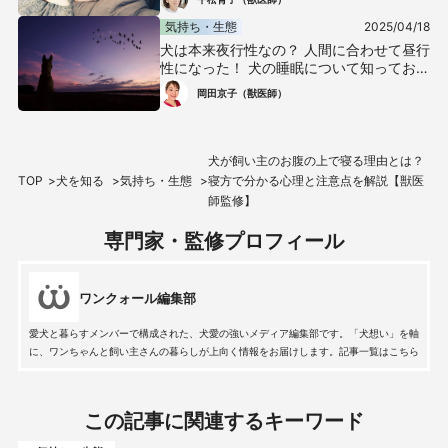
気持ち・生態
2025/04/18
犬は本来夜行性なの？ 人間に合わせて昼行
性になった！ 犬の睡眠について知っておこ
う【獣医師監修】
岡田京子（獣医師）
犬が飼い主のお腹の上で寝る理由とは？
TOP
犬を知る
気持ち・生態
寝方で分かる心理と注意点を解説【獣医
師監修】
専門家・監修プロフィール
ワンクォール編集部
愛犬と暮らすメンバーで構成された、犬愛の強いメディア編集部です。「犬想い」を軸
に、ワンちゃんと飼い主さんの暮らしが上向く情報をお届けします。記事一覧はこちら
この記事に関連するキーワード