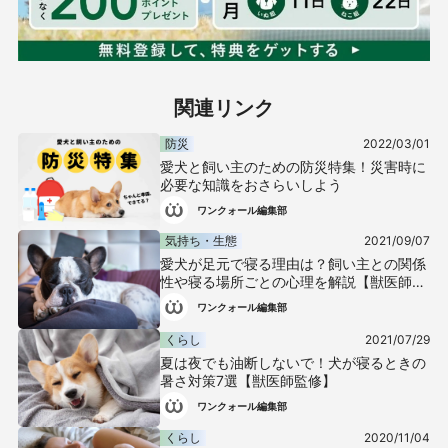
関連リンク
防災
2022/03/01
愛犬と飼い主のための防災特集！災害時に
必要な知識をおさらいしよう
ワンクォール編集部
気持ち・生態
2021/09/07
愛犬が足元で寝る理由は？飼い主との関係
性や寝る場所ごとの心理を解説【獣医師監
修】
ワンクォール編集部
くらし
2021/07/29
夏は夜でも油断しないで！犬が寝るときの
暑さ対策7選【獣医師監修】
ワンクォール編集部
くらし
2020/11/04