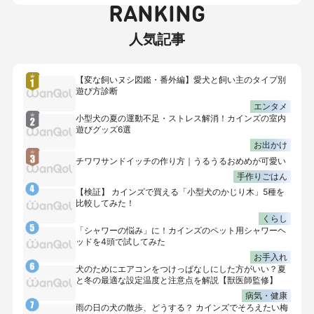
RANKING
人気記事
【変な飼いヌシ図鑑・番外編】愛犬と飼い主のタイプ別
遊び方診断
エンタメ
小型犬の夏の運動不足・ストレス解消！カインズの室内
遊びグッズ6選
お出かけ
チワワサンドイッチの作り方｜うるうるおめめが可愛い
手作りごはん
【検証】 カインズで買える「小型犬のかじり木」5種を
比較してみた！
くらし
「シャワーの悩み」に！カインズのペット用シャワーヘ
ッドを4頭で試してみた
お手入れ
犬のためにエアコンをつけっぱなしにした方がいい？夏
と冬の最適な設定温度と注意点を解説【獣医師監修】
病気・健康
雨の日の犬の散歩、どうする？ カインズでそろえたい梅