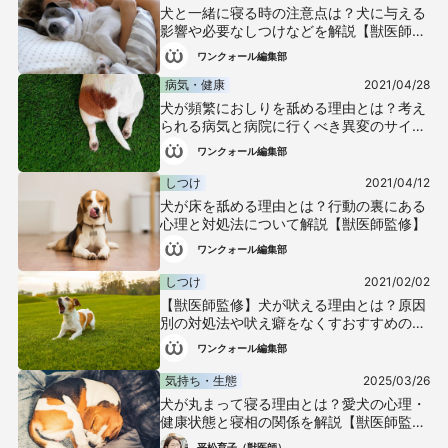
犬と一緒に寝る時の注意点は？犬に与える
影響や必要なしつけなどを解説【獣医師監
修】
ワンクォール編集部
病気・健康
2021/04/28
犬が頻繁におしりを舐める理由とは？考え
られる病気と病院に行くべき異変のサイン
について解説します！【獣医師監修】
ワンクォール編集部
しつけ
2021/04/12
犬が床を舐める理由とは？行動の裏にある
心理と対処法について解説【獣医師監修】
ワンクォール編集部
しつけ
2021/02/02
【獣医師監修】犬が吠える理由とは？原因
別の対処法や吠え癖をなくすおすすめのし
つけなどを解説
ワンクォール編集部
気持ち・生態
2025/03/26
犬が丸まって寝る理由とは？愛犬の心理・
健康状態と寝相の関係を解説【獣医師監
修】
平松育子（獣医師）